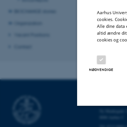
BIOCHANGE stories
Aarhus Univers
cookies. Cooki
Organization
Alle dine data 
altid ændre di
Vacant Positions
cookies og coo
Contact
NØDVENDIGE
INSTITUT FO
Ny Munkegade 1
Nødvendige
8000 Aarhus C
Tlf: 8715 0000 (