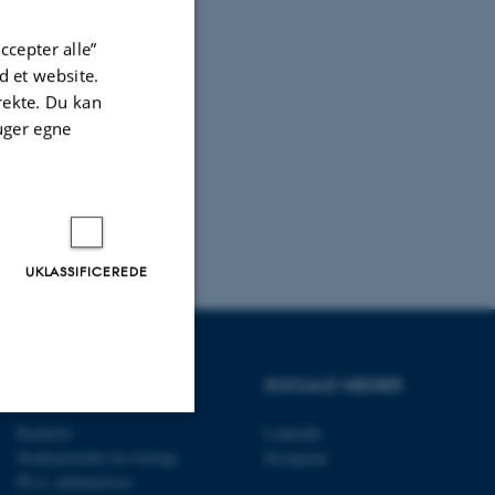
ccepter alle”
 et website.
irekte. Du kan
uger egne
UKLASSIFICEREDE
UDDANNELSER
SOCIALE MEDIER
Bachelor
LinkedIn
Uklassificerede
Studieportalen for biologi
Instagram
Ph.d. uddannelsen