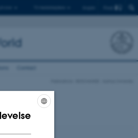
Find
 ph.d.er
Til medarbejdere
English
orld
ions
Contact
Publications - BIOCHANGE - Aarhus University
levelse
ENGLISH
DANISH