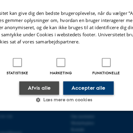
itet kan give dig den bedste brugeroplevelse, når du vælger ”A
es gemmer oplysninger om, hvordan en bruger interagerer med
er anonymiseret, og de kan ikke bruges til at identificere dig d
t samtykke under Cookies i webstedets footer. Universitetet br
kies sat af vores samarbejdspartnere.
STATISTISKE
MARKETING
FUNKTIONELLE
Afvis alle
Accepter alle
Læs mere om cookies
R BIOLOGI
OM OS
14-116
Om instituttet
Statistiske
Marketing
Funktionelle
Medarbejdere
Kontakt
omstillingen)