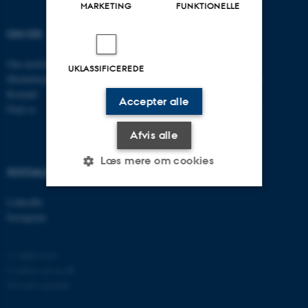
MARKETING
FUNKTIONELLE
OM OS
UDDANNELSER
Om instituttet
Bachelor
UKLASSIFICEREDE
Medarbejdere
Studieportalen for biologi
Kontakt
Ph.d. uddannelsen
Accepter alle
Find os
Tilvalg til din uddannelse
Afvis alle
Læs mere om cookies
SOCIALE MEDIER
LinkedIn
Nødvendige
Statistiske
Marketing
Instagram
Funktionelle
Uklassificerede
© Ophavsret
Cookies på au.dk
Privatlivspolitik
Nødvendige cookies hjælper