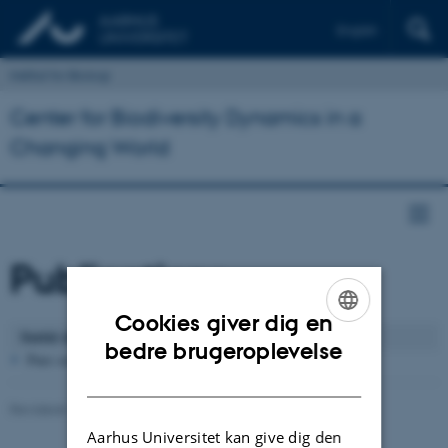
English
Institut for Biologi
Center for Biodiversity Dynamics in a
Changing World
Publications
Cookies giver dig en
Sortér efter
: Type and year
ENGLISH
bedre brugeroplevelse
Pure serveren er ikke tilgængelig lige nu.
DANISH
Revideret 19.01.2026
-
Dennis Pedersen
Aarhus Universitet kan give dig den