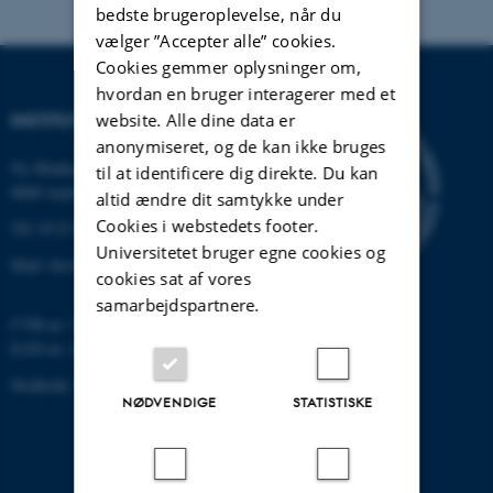
bedste brugeroplevelse, når du
vælger ”Accepter alle” cookies.
Cookies gemmer oplysninger om,
hvordan en bruger interagerer med et
INSTITUT FOR BIOLOGI
website. Alle dine data er
anonymiseret, og de kan ikke bruges
Ny Munkegade 114-116
til at identificere dig direkte. Du kan
8000 Aarhus C
altid ændre dit samtykke under
Cookies i webstedets footer.
Tlf: 8715 0000 (omstillingen)
Universitetet bruger egne cookies og
Mail: bio@au.dk
cookies sat af vores
samarbejdspartnere.
CVR-nr: 31119103
EAN-nr. AAR: 5798000420045
Stedkode: 7221
NØDVENDIGE
STATISTISKE