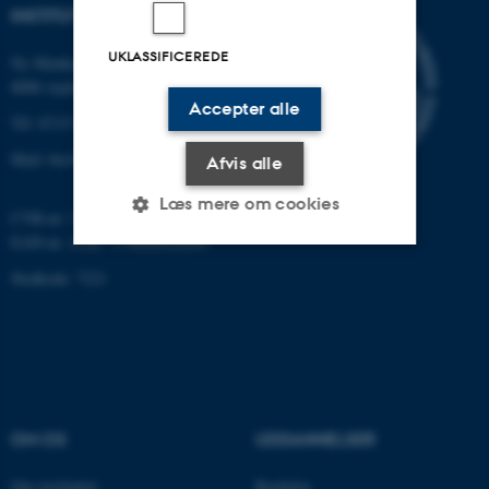
INSTITUT FOR BIOLOGI
UKLASSIFICEREDE
Ny Munkegade 114-116
8000 Aarhus C
Accepter alle
Tlf: 8715 0000 (omstillingen)
Mail: bio@au.dk
Afvis alle
Læs mere om cookies
CVR-nr: 31119103
EAN-nr. AAR: 5798000420045
Stedkode: 7221
Nødvendige
Statistiske
Marketing
Funktionelle
Uklassificerede
Nødvendige cookies hjælper
OM OS
UDDANNELSER
med at gøre hjemmesiden
brugbar ved at aktivere nogle
Om instituttet
Bachelor