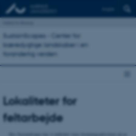
English
Institut for Biologi
SustainScapes - Center for
bæredygtige landskaber i en
foranderlig verden
Lokaliteter for
feltarbejde
Hos SustainScapes har vi målrettet vores forskningsaktiviteter på en