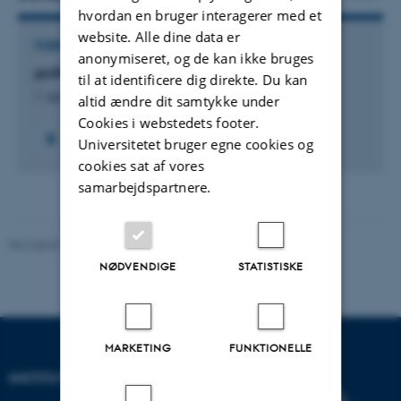
hvordan en bruger interagerer med et
website. Alle dine data er
FORSKNINGSPROJEKT
anonymiseret, og de kan ikke bruges
proPOTATO: ProPOTATO
til at identificere dig direkte. Du kan
1. apr. 2016
-
31. mar. 2020
altid ændre dit samtykke under
Cookies i webstedets footer.
Universitetet bruger egne cookies og
cookies sat af vores
samarbejdspartnere.
Revideret 19.01.2026
-
Anne Kirstine Mehlsen
NØDVENDIGE
STATISTISKE
MARKETING
FUNKTIONELLE
INSTITUT FOR BIOLOGI