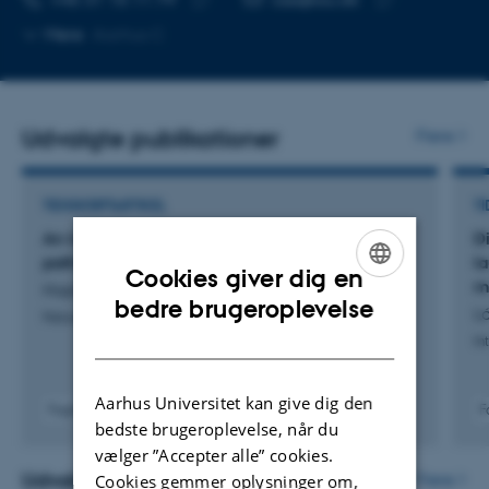
Kopier
Kopier
Mere
Aarhus C
telefonnummer
mailadresse
Udvalgte publikationer
Flere
TIDSSKRIFTARTIKEL
TI
An interstellar energetic and non-aqueous
D
pathway to peptide formation
la
Cookies giver dig en
m
Hopkinson, A. +15.
ENGLISH
bedre brugeroplevelse
L
Nature Astronomy
DANISH
In
Aarhus Universitet kan give dig den
Fagfællebedømt
F
bedste brugeroplevelse, når du
Digital
version
vælger ”Accepter alle” cookies.
vedhæftet
Udvalgte projekter
Flere
Cookies gemmer oplysninger om,