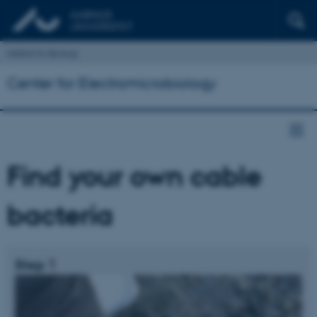
Institut for Biologi
Center for Electromicrobiology
Find your own cable
bacteria
Step 1