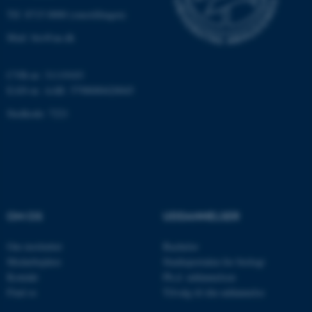
Hjemmesiden kan ikke
Tlf: 8715 0000 (omstillingen)
fungerer uden disse cookies.
Mail: bio@au.dk
CVR-nr: 31119103
Navn
Udbyder / Domæne
EAN-nr. AAR: 5798000420045
be_typo_user
TYPO3 Association
Stedkode: 7221
.au.dk
fe_typo_user
Typo3 Association
.au.dk
OM OS
UDDANNELSER
Om instituttet
Bachelor
Medarbejdere
Studieportalen for biologi
Kontakt
Ph.d. uddannelsen
Find os
Tilvalg til din uddannelse