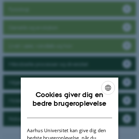
Fysiologi
Genetik og evolution
Livet i søer, vandløb og hav
Mikrobielle processer og diversitet
Miljøteknologi
Cookies giver dig en
Molekylær cellebiologi
ENGLISH
bedre brugeroplevelse
DANISH
Naturbeskyttelse og –genopretning
Aarhus Universitet kan give dig den
bedste brugeroplevelse, når du