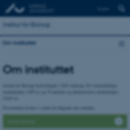
English
Institut for Biologi
Om instituttet
Om instituttet
Institut for Biologi beskæftigede i 2025 omkring 145 videnskabelige
medarbejdere (VIP’er) og 70 tekniske og administrative medarbejdere
(TAP’er).
På instituttet forsker vi inden for følgende otte områder:
Biodiversitet