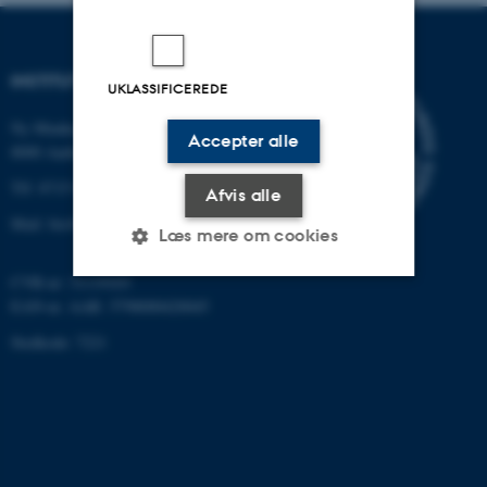
INSTITUT FOR BIOLOGI
UKLASSIFICEREDE
Ny Munkegade 114-116
Accepter alle
8000 Aarhus C
Tlf: 8715 0000 (omstillingen)
Afvis alle
Mail: bio@au.dk
Læs mere om cookies
CVR-nr: 31119103
EAN-nr. AAR: 5798000420045
Nødvendige
Statistiske
Marketing
Stedkode: 7221
Funktionelle
Uklassificerede
Nødvendige cookies hjælper
med at gøre hjemmesiden