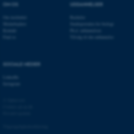
brugbar ved at aktivere nogle
OM OS
UDDANNELSER
grundlæggende funktioner
Om instituttet
Bachelor
som navigation mm.
Medarbejdere
Studieportalen for biologi
Hjemmesiden kan ikke
Kontakt
Ph.d. uddannelsen
fungerer uden disse cookies.
Find os
Tilvalg til din uddannelse
Navn
Udbyder / Domæne
SOCIALE MEDIER
be_typo_user
TYPO3 Association
.au.dk
LinkedIn
Instagram
fe_typo_user
Typo3 Association
© Ophavsret
.au.dk
Cookies på au.dk
Privatlivspolitik
Tilgængelighedserklæring