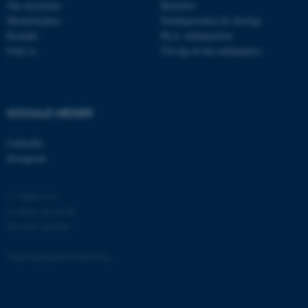
Om instituttet
Bachelor
Medarbejdere
Studieportalen for biologi
Kontakt
Ph.d. uddannelsen
Find os
Tilvalg til din uddannelse
ASP.NET_SessionId
Microsoft Corporation
.au.dk
SOCIALE MEDIER
LinkedIn
Instagram
JSESSIONID
Oracle Corporation
.au.dk
© Ophavsret
Cookies på au.dk
Privatlivspolitik
ARRAffinity
Microsoft Corporation
.mitstudie.au.dk
Tilgængelighedserklæring
128445 / i31