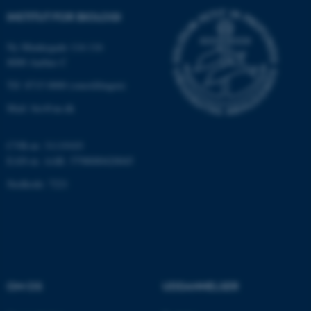
grundlæggende funktioner
INSTITUT FOR BIOLOGI
som navigation mm.
Hjemmesiden kan ikke
Ny Munkegade 114-116
fungerer uden disse cookies.
8000 Aarhus C
Tlf: 8715 0000 (omstillingen)
Mail: bio@au.dk
Navn
Udbyder / Domæne
be_typo_user
TYPO3 Association
CVR-nr: 31119103
.au.dk
EAN-nr. AAR: 5798000420045
Stedkode: 7221
fe_typo_user
Typo3 Association
.au.dk
OM OS
UDDANNELSER