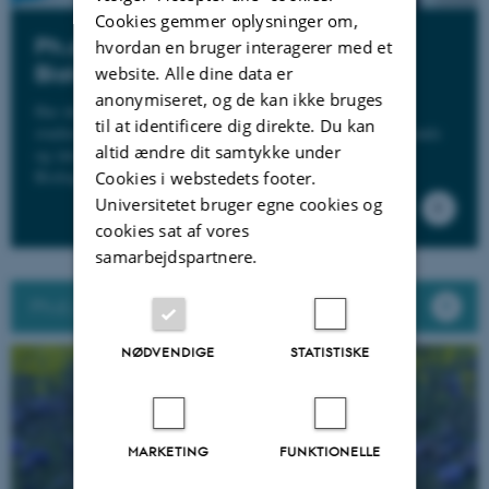
Cookies gemmer oplysninger om,
Ph.d. uddannelsen v. Institut for
hvordan en bruger interagerer med et
Biologi
website. Alle dine data er
anonymiseret, og de kan ikke bruges
Har du talent for forskning og mod på at fortsætte med
til at identificere dig direkte. Du kan
studierne, kan du opnå en ph.d.-grad i et aktivt, inspirerende
altid ændre dit samtykke under
og internationalt miljø for unge forskere på Institut for
Biologi
Cookies i webstedets footer.
Universitetet bruger egne cookies og
cookies sat af vores
samarbejdspartnere.
Ph.d. portalen på Nat.
NØDVENDIGE
STATISTISKE
MARKETING
FUNKTIONELLE