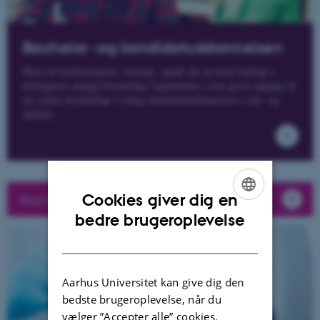
Bachelor -og kandidatuddannelsen
Med en bachelorgrad i biologi, opnår du en bred indsigt i
biologiens mange forskellige fagområder, som giver adgang til
en række forskellige 2-årige kandidatuddannelser i ind- og
udland.
Cookies giver dig en
Bachelor guide for biologi
ENGLISH
bedre brugeroplevelse
DANISH
Aarhus Universitet kan give dig den
bedste brugeroplevelse, når du
vælger ”Accepter alle” cookies.