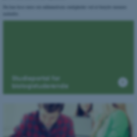
Du kan læse mere om uddannelsens muligheder ved at benytte menuen
nedenfor.
Studieportal for
biologistuderende