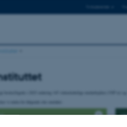
Til studerende
Til
stituttet
stituttet
logi beskæftigede i 2025 omkring 145 videnskabelige medarbejdere (VIP’er) og
rsker vi inden for følgende otte områder:
et
Mik