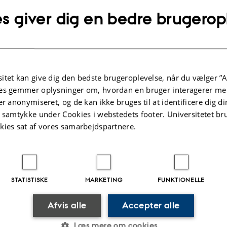
Mil
s giver dig en bedre brugerop
g evolution
Mo
er, vandløb og hav
Na
itet kan give dig den bedste brugeroplevelse, når du vælger ”A
es gemmer oplysninger om, hvordan en bruger interagerer med
er anonymiseret, og de kan ikke bruges til at identificere dig d
 historie
t samtykke under Cookies i webstedets footer. Universitetet br
kies sat af vores samarbejdspartnere.
orie daterer tilbage til 1959, hvor den første professor i zoologi blev udnævnt. 
g et egentligt ”Institut for Biologi” blev etableret i 1976.
de det daværende Biologisk Institut med fem forskergrupper fra Danmarks Miljøu
ådet Science and Technology på Aarhus Universitet. Otte år efter, i februar 2019
cience blev i denne proces delt, således at en del af instituttet nu indgår under
STATISTISKE
MARKETING
FUNKTIONELLE
ty of Technical Sciences og har navnet Institut for Ecoscience.
Afvis alle
Accepter alle
.2026
-
Anne Kirstine Mehlsen
Læs mere om cookies