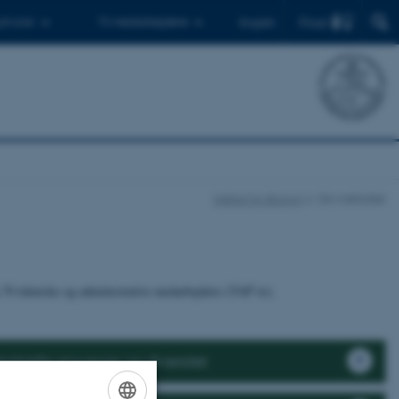
Find
 ph.d.er
Til medarbejdere
English
Institut for Biologi
Om instituttet
 70 tekniske og administrative medarbejdere (TAP’er).
robielle processer og diversitet