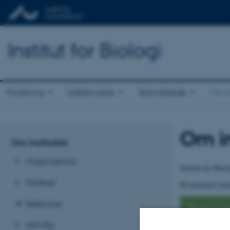
Institut for Biologi
Forskning
Uddannelse
Samarbejde
Om in
Om in
Om instituttet
Organisering
Institut for Bio
Strategi
På instituttet fo
Sektioner
Biodiversit
Udvalg