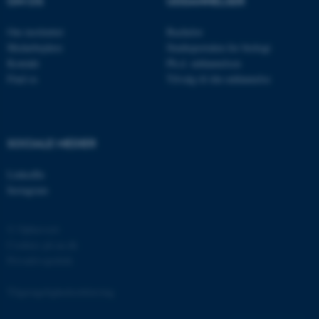
OM OS
UDDANNELSER
JSESSIONID
Oracle Corporation
Om instituttet
Bachelor
.au.dk
Medarbejdere
Studieportalen for biologi
Kontakt
Ph.d. uddannelsen
Find os
Tilvalg til din uddannelse
ARRAffinity
Microsoft Corporation
.mitstudie.au.dk
SOCIALE MEDIER
LinkedIn
esctx
Microsoft Corporation
.login.microsoftonline.com
Instagram
fpc
Microsoft Corporation
© Ophavsret
login.microsoftonline.com
Cookies på au.dk
__cf_bm
Privatlivspolitik
Cloudflare Inc.
.pure.au.dk
Tilgængelighedserklæring
131187 / i31