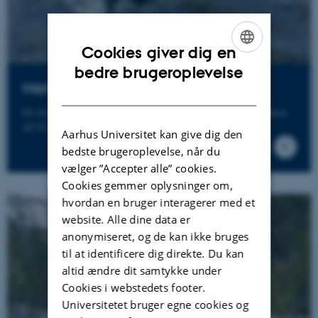
Cookies giver dig en
ENGLISH
bedre brugeroplevelse
Marinbiologisk Station Rønbjerg
DANISH
En forsknings- og kursusfacilitet placeret ved Rønbjerg havn
ud til Løgstør Bredning.
Aarhus Universitet kan give dig den
bedste brugeroplevelse, når du
vælger ”Accepter alle” cookies.
Cookies gemmer oplysninger om,
hvordan en bruger interagerer med et
website. Alle dine data er
anonymiseret, og de kan ikke bruges
til at identificere dig direkte. Du kan
altid ændre dit samtykke under
Cookies i webstedets footer.
Universitetet bruger egne cookies og