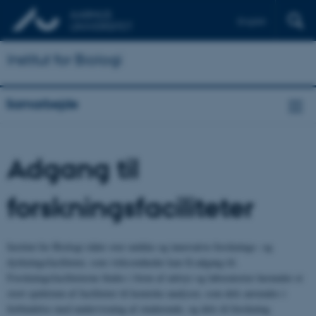
English
Institut for Biologi
Samarbejde
Adgang til
forskningsfaciliteter
Institut for Biologi råder over unikke og innovative forsknings- og
dyrkningsfaciliteter, som virksomheder kan få adgang til.
Forskningsfaciliteterne findes i form af udstyr og laboratorier herunder et
stort spektrum af faciliteter til kemiske analyser, som dels anvendes i
forbindelse med undervisning af studerende, og dels til forskning.