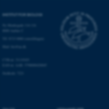
.au.dk
INSTITUT FOR BIOLOGI
fe_typo_user
Typo3 Association
Ny Munkegade 114-116
.au.dk
8000 Aarhus C
Tlf: 8715 0000 (omstillingen)
Mail: bio@au.dk
CVR-nr: 31119103
EAN-nr. AAR: 5798000420045
Stedkode: 7221
ASP.NET_SessionId
Microsoft Corporation
.au.dk