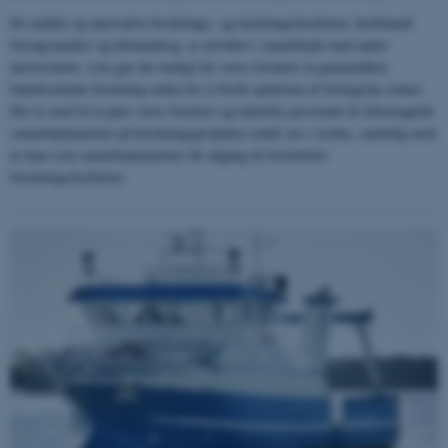
De unikke og innovative forsknings- og dyrkningsfaciliteter, heriblandt
forsøgsmarker og klimaanlæg, er udviklet i samarbejde med andre
universiteter, som gør det muligt for vores forskere at gennemfører
banebrydende forskning inden for et bredt spektrum af biologiske emner.
Det er med til at gøre vores forskere og tekniske personale til eftertragtede
samarbejdspartner på forskningsprojekter rundt om i verden, samtidig med
at man som samarbejdspartner får adgang til instituttets
forskningsfaciliteter.