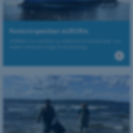
Forskningsskibet AURORA
AURORA er et moderne og veludstyret forskningsfartøj, som
Aarhus Universitet bruger til havforskning.