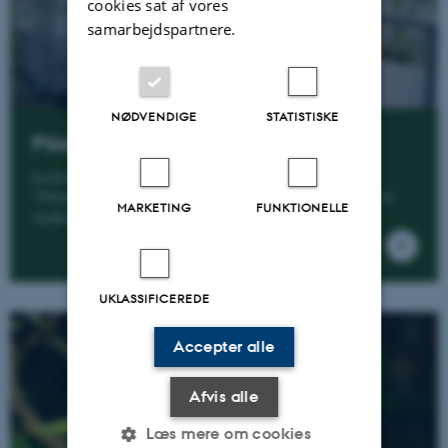
cookies sat af vores
samarbejdspartnere.
NØDVENDIGE
STATISTISKE
Påskehøjgård
Institut for Biologi råder over Forsøgsmarkerne
”Påskehøjgård” og tre drivhuse i Ølsted ca. 10 km nord for
MARKETING
FUNKTIONELLE
Aarhus
UKLASSIFICEREDE
Accepter alle
Afvis alle
Læs mere om cookies