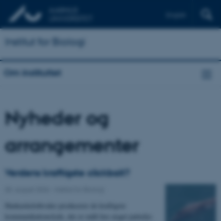
English
Institut for Biologi
Om instituttet
Nyheder og
arrangementer
Verdens kraftigste clickbait?
05. august 2026
-
Institut for Biologi
Hankaskelothvaler producerer de kraftigste
kommunikationslyde, der er målt hos noget pattedyr.