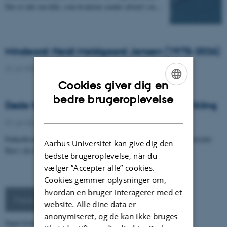
Der er tale om klik, som hvalerne sender afsted i en…
Mindeord: Heidi Meldgaard Jensen (1975-2026)
22. juli 2026
-
Institut for Biologi
Cookies giver dig en
ENGLISH
bedre brugeroplevelse
Døde hvaler kan være tegn på positiv udvikling
DANISH
07. juli 2026
-
Institut for Biologi
Pukkelhvalen var tæt på udryddelse, men er nu i fremgang. Det betyder
Aarhus Universitet kan give dig den
flere i de danske farvande.
bedste brugeroplevelse, når du
vælger ”Accepter alle” cookies.
Cookies gemmer oplysninger om,
hvordan en bruger interagerer med et
Flere nyheder
website. Alle dine data er
anonymiseret, og de kan ikke bruges
Ingen kommende arrangementer.