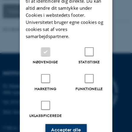
til at identificere dig direkte. Du kan
altid ændre dit samtykke under
Flere arrangementer
Cookies i webstedets footer.
Universitetet bruger egne cookies og
cookies sat af vores
Revideret 19.01.2026
-
Anne Kirstine Mehlsen
samarbejdspartnere.
NØDVENDIGE
STATISTISKE
INSTITUT FOR BIOLOGI
Ny Munkegade 114-116
MARKETING
FUNKTIONELLE
8000 Aarhus C
Tlf: 8715 0000 (omstillingen)
Mail: bio@au.dk
UKLASSIFICEREDE
CVR-nr: 31119103
Accepter alle