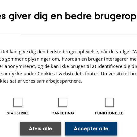
s giver dig en bedre brugerop
 til kurset i løbet af
Tredageskursus
Dyreforsøgskundska
itet kan give dig den bedste brugeroplevelse, når du vælger ”A
 i forandring – fra
Den 17.-19. august 2026
es gemmer oplysninger om, hvordan en bruger interagerer med
g til undervisning
Dyreforsøgstilsynet kræver, at 
er anonymiseret, og de kan ikke bruges til at identificere dig d
or du hands-on erfaring med
arbejder med dyreforsøg, har b
t samtykke under Cookies i webstedets footer. Universitetet br
er, som kan implementeres i
kursus i dyreforsøgskundskab
kies sat af vores samarbejdspartnere.
en. Vi har fokus på et
deltage i kurset hos os.
orandring, og vi skal se på,
 politiske dagsorden har
 på havet omkring os
STATISTISKE
MARKETING
FUNKTIONELLE
Afvis alle
Accepter alle