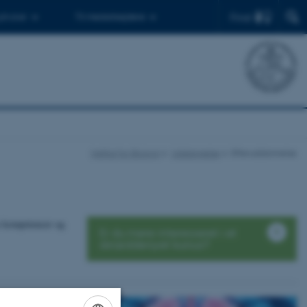
Find
 ph.d.er
Til medarbejdere
Institut for Biologi
Uddannelse
Efteruddannelse
ye kompetencer og
Er du mere interesseret i et
skræddersyet kursus?