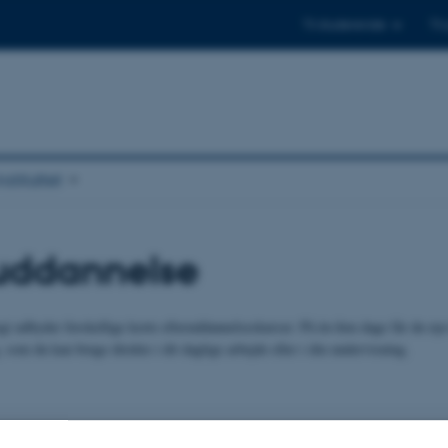
Til studerende
Til
stituttet
ruddannelse
logi udbyder forskellige korte efteruddannelseskurser. På én-fem dage får du n
, som du kan bruge direkte i dit daglige arbejde eller i din undervisning.