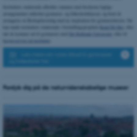
Instituttets studerende afholder sammen med forskerne faglige
arrangementer målrettet gymnasie- og folkeskoleklasser, og hvert år
arrangeres en Biologilærerdag med ny inspiration for gymnasielærere. Du
kan møde instituttets studerende i formidlingsprojektet
Kend Dit Hav
, eller
når de kommer ud til gymnasier med
Det Rullende Universitet
, eller til
besøgsservice på instituttet
.
Læs mere om vores tilbud til gymnasier
og folkeskoler her
Fordyb dig på de naturvidenskabelige museer