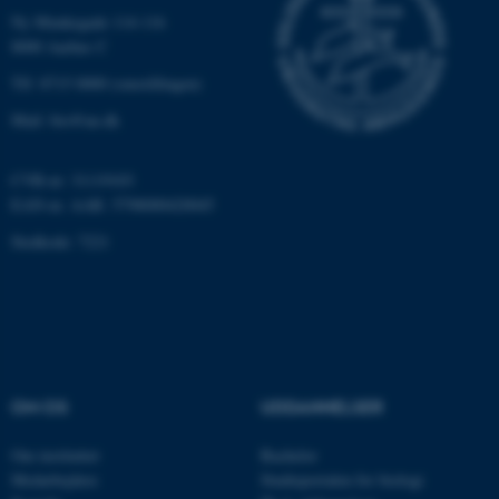
Ny Munkegade 114-116
8000 Aarhus C
Tlf: 8715 0000 (omstillingen)
Mail: bio@au.dk
ASP.NET_SessionId
Microsoft Corporation
.au.dk
CVR-nr: 31119103
EAN-nr. AAR: 5798000420045
Stedkode: 7221
JSESSIONID
Oracle Corporation
.au.dk
AWSALBTGCORS
Amazon Web Services, Inc.
airtable.com
OM OS
UDDANNELSER
Om instituttet
Bachelor
Medarbejdere
Studieportalen for biologi
CFTOKEN
Adobe Inc.
eddiprod.au.dk