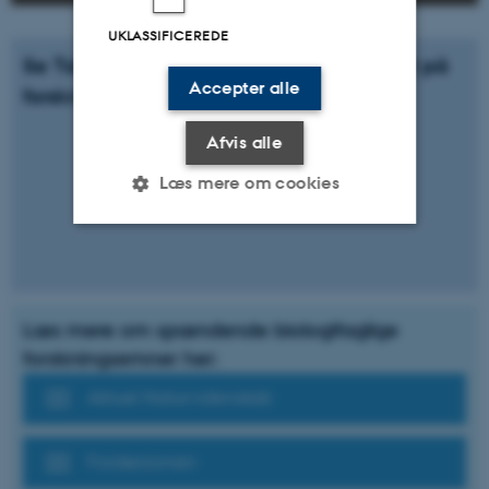
UKLASSIFICEREDE
Se Tobias Wangs stand-up show baseret på
Accepter alle
forskning
Afvis alle
Læs mere om cookies
Nødvendige
Statistiske
Marketing
Funktionelle
Uklassificerede
Læs mere om spændende biologifaglige
forskningsemner her:
Aktuel Naturvidenskab
Nødvendige cookies hjælper
med at gøre hjemmesiden
brugbar ved at aktivere nogle
Forskerzonen
grundlæggende funktioner