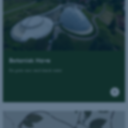
Botanisk Have
En grøn oase med dansk natur