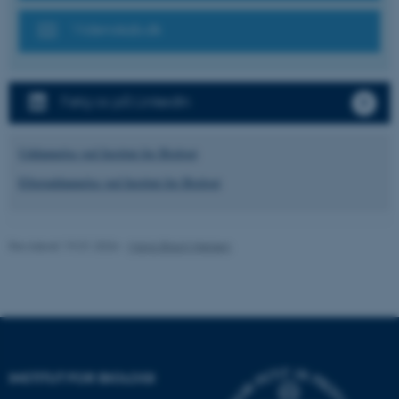
som navigation mm.
Videnskab.dk
Hjemmesiden kan ikke
fungerer uden disse cookies.
Følg os på LinkedIn
Navn
Udbyder / Domæne
Uddannelse ved Institut for Biologi
be_typo_user
TYPO3 Association
.au.dk
Efteruddannelse ved Institut for Biologi
fe_typo_user
Typo3 Association
Revideret 19.01.2026
-
Maria Blach Nielsen
.au.dk
INSTITUT FOR BIOLOGI