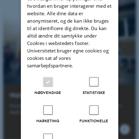
hvordan en bruger interagerer med et
website. Alle dine data er
anonymiseret, og de kan ikke bruges
til at identificere dig direkte. Du kan
altid ændre dit samtykke under
Cookies i webstedets footer.
Universitetet bruger egne cookies og
cookies sat af vores
samarbejdspartnere.
NØDVENDIGE
STATISTISKE
Naturhistorisk Museum
Forstå historien om evolution, biodiversitet og ikke mindst
dansk natur
MARKETING
FUNKTIONELLE