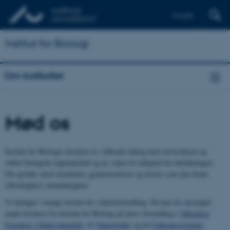
English
Institut for Biologi
Om instituttet
Mød os
Institut for Biologis forskere er i løbende dialog med omverdenen og
stiller biologisk fagkundskab og ny viden til rådighed for befolkningen.
Det gælder såvel skolebørn, gymnasieelever og lærere som den brede
offentlighed i almindelighed.
Vi deltager i mange former for vidensformidling. Du kan for eksempel
møde forskere fra Institut for Biologi på deres formidling i
Offentlige
Foredrag i Naturvidenskab
, til
Naturmødet
og på
Folkeuniversitetet
.