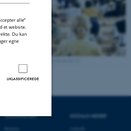
tværfaglige
ccepter alle”
 et website.
irekte. Du kan
uger egne
Foto: Søren Kjeldgaard/ AU
UKLASSIFICEREDE
UDDANNELSER
SOCIALE MEDIER
Uklassificerede
Bachelor
LinkedIn