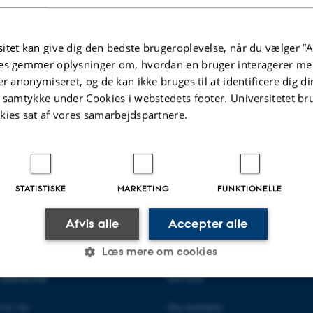
ndenfor forskellige områder af biologi. Der er også Kend dit Hav, der tilbyder 
løb om havets natur.
itet kan give dig den bedste brugeroplevelse, når du vælger ”A
s tilbud til gymnasier og folkeskole her:
es gemmer oplysninger om, hvordan en bruger interagerer med
er anonymiseret, og de kan ikke bruges til at identificere dig d
 gymnasier
Tilbud til folkeskolen
t samtykke under Cookies i webstedets footer. Universitetet br
kies sat af vores samarbejdspartnere.
.2026
-
Anne Kirstine Mehlsen
STATISTISKE
MARKETING
FUNKTIONELLE
Afvis alle
Accepter alle
Læs mere om cookies
R BIOLOGI
OM OS
Statistiske
Marketing
Funktionelle
14-116
Om instituttet