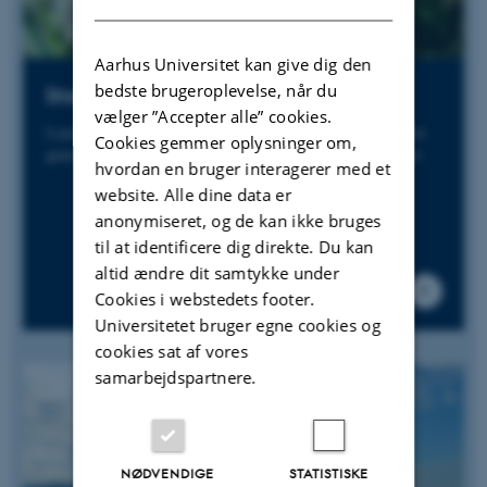
Aarhus Universitet kan give dig den
bedste brugeroplevelse, når du
Insekter i det danske landskab
vælger ”Accepter alle” cookies.
Landskabsstruktur og dyrkning af jorden – betydning for
Cookies gemmer oplysninger om,
genetisk diversitet og biologiske funktioner hos insekter
hvordan en bruger interagerer med et
website. Alle dine data er
anonymiseret, og de kan ikke bruges
til at identificere dig direkte. Du kan
altid ændre dit samtykke under
Cookies i webstedets footer.
Universitetet bruger egne cookies og
cookies sat af vores
samarbejdspartnere.
NØDVENDIGE
STATISTISKE