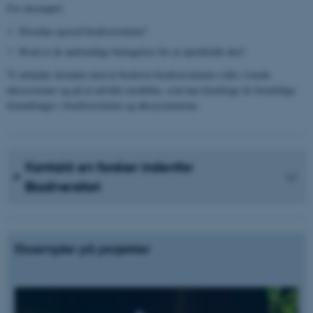
For eksempel:
Hvordan opstod biodiversiteten?
Hvad er de nødvendige betingelser for at opretholde den?
Vi arbejder desuden med at beskrive biodiversitetens rolle i truede
økosystemer og på at udvikle modeller, som kan forudsige de fremtidige
forandringer i biodiversiteten og økosystemerne.
Kontakt en forsker indenfor
Biodiversitet
Eksempler på projekter