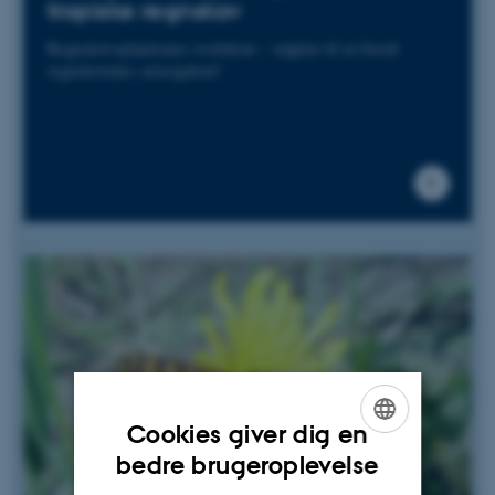
tropiske regnskov
Regnskovsplanternes evolution – nøglen til at forstå
regnskovenes artsrigdom?
Cookies giver dig en
ENGLISH
bedre brugeroplevelse
DANISH