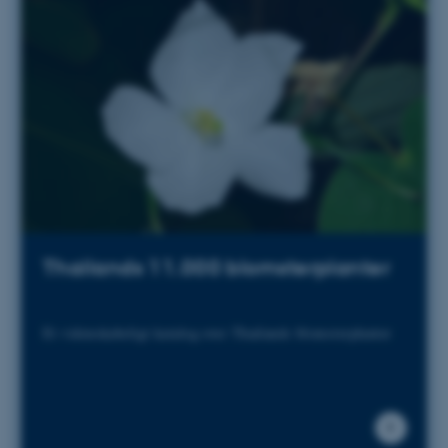
Thailands 11.000 blomsterplanter
Et videnskabeligt katalog over Thailands blomsterplanter