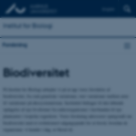
English
Institut for Biologi
Forskning
Biodiversitet
På Institut for Biologi arbejder vi på at øge vores forståelse af
biodiversitet, fra små genetiske variationer, over variationer mellem arter
til variationer på økosystemniveau. Instituttet bidrager til den løbende
opdagelse af nye livsformer fra mikroorganismer i havbunden til nye
plantearter i tropiske regnskove. Vores forskning adresserer spørgsmål om
biodiversitet med et evolutionært udgangspunkt for at forstå, hvordan de
organismer, vi kender i dag, er blevet til.