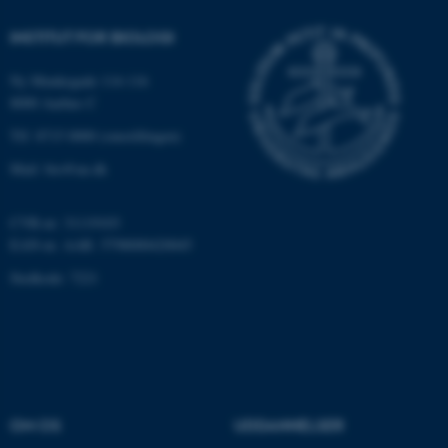
grundlæggende funktioner
INSTITUT FOR BIOLOGI
som navigation mm.
Hjemmesiden kan ikke
Ny Munkegade 114-116
fungerer uden disse cookies.
8000 Aarhus C
Tlf: 8715 0000 (omstillingen)
Mail: bio@au.dk
Navn
Udbyder / Domæne
be_typo_user
TYPO3 Association
.au.dk
CVR-nr: 31119103
EAN-nr. AAR: 5798000420045
Stedkode: 7221
fe_typo_user
Typo3 Association
.au.dk
OM OS
UDDANNELSER