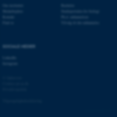
Om instituttet
Bachelor
Medarbejdere
Studieportalen for biologi
Kontakt
Ph.d. uddannelsen
Find os
Tilvalg til din uddannelse
ASP.NET_SessionId
Microsoft Corporation
.au.dk
SOCIALE MEDIER
LinkedIn
Instagram
JSESSIONID
Oracle Corporation
.au.dk
© Ophavsret
Cookies på au.dk
Privatlivspolitik
ARRAffinity
Microsoft Corporation
.mitstudie.au.dk
Tilgængelighedserklæring
162180 / i31