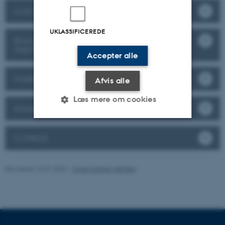
Livet i havet omkring Danmark
UKLASSIFICEREDE
Biologisk mangfoldighed i den tropiske
regnskov
Accepter alle
Insekter i det danske landskab
Afvis alle
Læs mere om cookies
Amazonian Biogeography
CONSUS
Nødvendige
Statistiske
Marketing
Funktionelle
Uklassificerede
Revideret 19.01.2026
-
Anne Kirstine Mehlsen
Nødvendige cookies hjælper
med at gøre hjemmesiden
brugbar ved at aktivere nogle