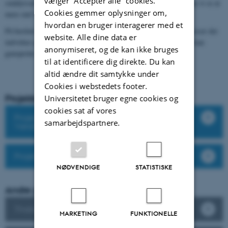
vælger ”Accepter alle” cookies.
smådyrsarterne er sjældne i dag. Og kigger vi dybere i tallene kan vi se at
Cookies gemmer oplysninger om,
mere end 50% af de sjældne arter i dag er truede.
hvordan en bruger interagerer med et
På Institut for Biologi forsker vi i naturlige og antropogene processer der
website. Alle dine data er
indvirker på biodiversiteten i vandløbene og vi ser på hvordan vi kan
anonymiseret, og de kan ikke bruges
genoprette biodiversiteten vandløbene.
til at identificere dig direkte. Du kan
altid ændre dit samtykke under
Cookies i webstedets footer.
Projekter:
Universitetet bruger egne cookies og
cookies sat af vores
Projekt 1: Genopretning af Biodiversitet i
samarbejdspartnere.
Vandløb
Projekt 2: Genopretning af Holme å
NØDVENDIGE
STATISTISKE
Andre projekter i Biodiversitet
Thailands 11.000 blomsterplanter
MARKETING
FUNKTIONELLE