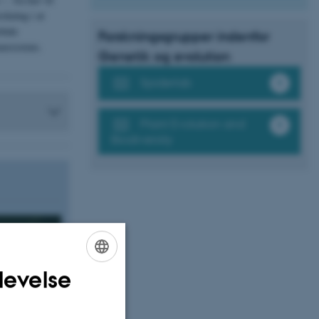
rskning i at
obale
Forskningsgrupper indenfor
aresistens.
Genetik og evolution
Spiderlab
Plant Evolution and
Biodiversity
levelse
ENGLISH
DANISH