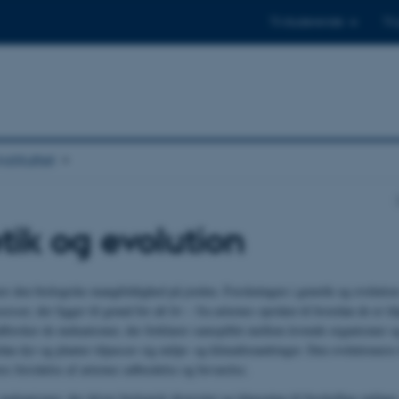
Til studerende
Til
stituttet
ik og evolution
rer den biologiske mangfoldighed på jorden. Forskningen i genetik og evolutio
esser, der ligger til grund for alt liv – fra arternes opståen til hvordan de er ti
dforsker de mekanismer, der forklarer samspillet mellem levende organismer og
dan dyr og planter tilpasser sig miljø- og klimaforandringer. Den evolutionære
es forståelse af arternes udbredelse og bevarelse.
ekanismer, der driver biologisk diversitet og tilpasning til forskellige miljøer