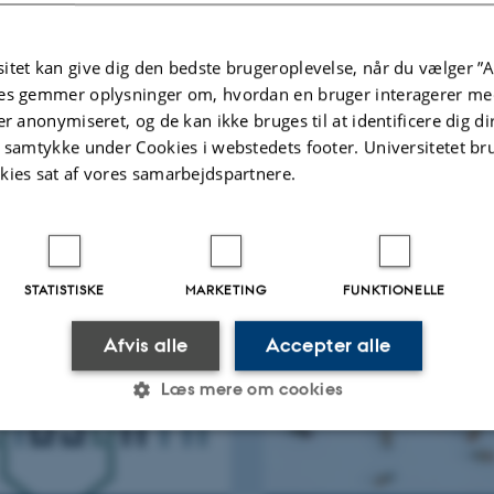
itet kan give dig den bedste brugeroplevelse, når du vælger ”A
ionær udvikling af
Tilpasning og artsd
es gemmer oplysninger om, hvordan en bruger interagerer med
ltforsyning
hos ålen
er anonymiseret, og de kan ikke bruges til at identificere dig d
t samtykke under Cookies i webstedets footer. Universitetet br
n evolutionen forklare
Ålens tilpasning til lokale mil
kies sat af vores samarbejdspartnere.
enes højt udviklede syn?
gennem epigenetiske mekanis
STATISTISKE
MARKETING
FUNKTIONELLE
Afvis alle
Accepter alle
Læs mere om cookies
Statistiske
Marketing
Funktionelle