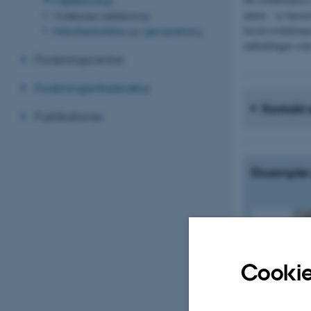
ørken – er basere
Molekylær cellebiologi
forstå evolutionæ
Naturbeskyttelse og –genopretning
udfordringer som
Forskningscentre
Forskningsinfrastruktur
Kontakt 
Publikationer
Eksempler 
Cookie