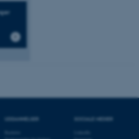
nger
ere nogle
rer uden disse
 vores CMS-udbyder,
identificere en backend-
bruger er logget ind i
rbundet med Typo3-
emet. Det bruges generelt
ntifikator for at gøre det
præferencer, men i mange
 ikke nødvendigt, da det
lt af platformen, skønt
UDDANNELSER
SOCIALE MEDIER
webstedsadministratorer. I
dstillet til at blive
en browsersession. Det
Bachelor
LinkedIn
entifikator i stedet for