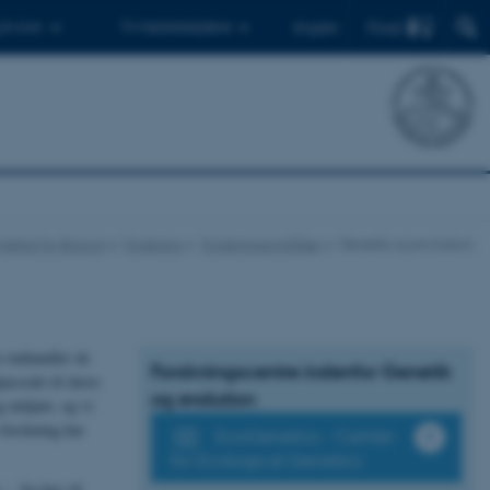
Find
 ph.d.er
Til medarbejdere
English
Institut for Biologi
Forskning
Forskningsområder
Genetik og evolution
n omhandler de
Forskningscentre indenfor Genetik
lpassede til deres
og evolution
 miljøet, og vi
 forskning har
EcoGenetics - Center
for Ecological Genetics
 – fra hav til