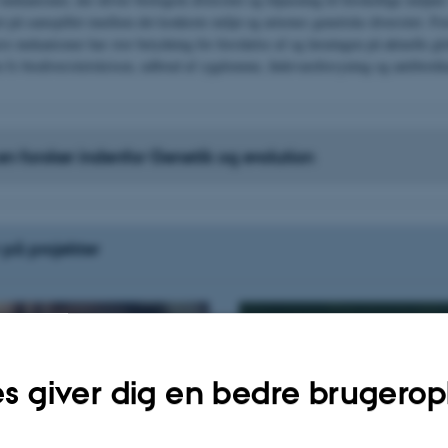
t på samspillet imellem det konkrete miljø og arternes genetiske diversitet. Fo
re mekanismer har stor betydning for forståelse af og løsningen på aktuelle gl
 fx biodiversitetskrisen, udbrud af sygdomme, fødevareforsyning og antibiotik
en forsker indenfor Genetik og evolution
på projekter
s giver dig en bedre brugerop