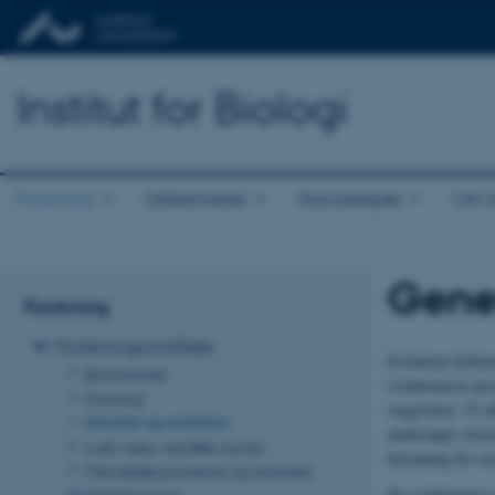
Institut for Biologi
Forskning
Uddannelse
Samarbejde
Om in
Genet
Forskning
Forskningsområder
Evolution forkla
Biodiversitet
evolutionære proc
Fysiologi
omgivelser. Vi u
Genetik og evolution
undersøger, hvor
Livet i søer, vandløb og hav
betydning for vor
Mikrobielle processer og diversitet
De evolutionære m
Miljøteknologi