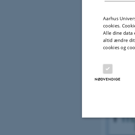
Aarhus Univers
Evolut
cookies. Cooki
øjets i
Alle dine data 
altid ændre di
Hvordan ka
cookies og coo
hvirveldyr
NØDVENDIGE
Nødvendige