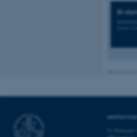
Et sta
Nødvendige cooki
Internatio
grundlæggende fu
levere et l
cookies.
Navn
be_typo_user
Revideret 25.03
fe_typo_user
INSTITUT FO
Ny Munkegade 1