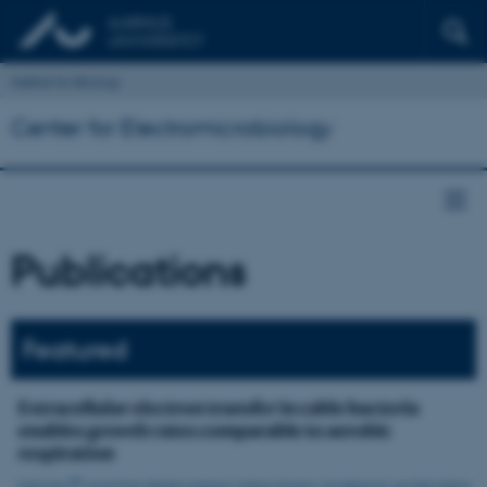
Institut for Biologi
Center for Electromicrobiology
Publications
Featured