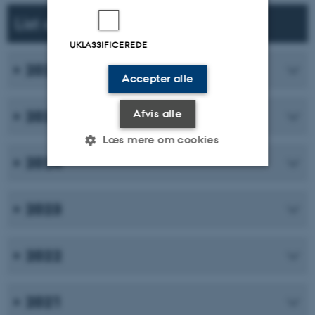
List of publications
UKLASSIFICEREDE
2026
Accepter alle
Afvis alle
2025
Læs mere om cookies
2024
Nødvendige
Statistiske
Marketing
2023
Funktionelle
Uklassificerede
2022
Nødvendige cookies hjælper
med at gøre hjemmesiden
2021
brugbar ved at aktivere nogle