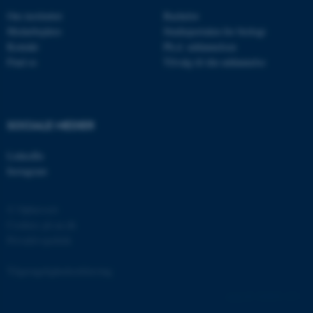
CFTOKEN
Adobe Inc.
Om instituttet
Bachelor
eddiprod.au.dk
Medarbejdere
Studieportalen for biologi
Kontakt
Ph.d. uddannelsen
Find os
Tilvalg til din uddannelse
SOCIALE MEDIER
LinkedIn
OptanonConsent
OneTrust LLC
.pure.au.dk
Instagram
© Ophavsret
Cookies på au.dk
Privatlivspolitik
Tilgængelighedserklæring
162830 / i31