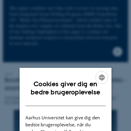
This paper combines new data with a review of existing data
from Integrated Ocean Drilling Program (IODP) Expedition
347, “Baltic Sea Paleoenvironment”, which yielded some of
the deepest ever samples of sediment from the Baltic Sea. One
of the findings highlighted in this paper is evidence for
methane oxidation coupled to extracellular electron transport
to iron minerals.
Cookies giver dig en
ENGLISH
bedre brugeroplevelse
DANISH
Aarhus Universitet kan give dig den
bedste brugeroplevelse, når du