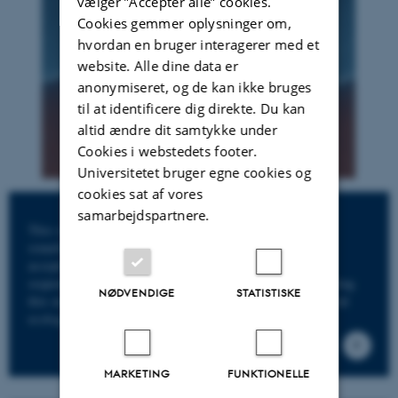
vælger ”Accepter alle” cookies.
Cookies gemmer oplysninger om,
hvordan en bruger interagerer med et
website. Alle dine data er
anonymiseret, og de kan ikke bruges
til at identificere dig direkte. Du kan
altid ændre dit samtykke under
Cookies i webstedets footer.
Universitetet bruger egne cookies og
cookies sat af vores
samarbejdspartnere.
This review highlights how some microorganisms can
simultaneously respire oxygen and alternative electron
acceptors, challenging the traditional view of strictly
sequential respiration. We discuss the mechanisms enabling
NØDVENDIGE
STATISTISKE
this metabolic flexibility and its implications for microbial
ecology, evolution, and biogeochemical cycling.
MARKETING
FUNKTIONELLE