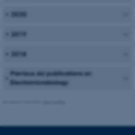
grundlæggende funktioner
som navigation mm.
2020
Hjemmesiden kan ikke
fungerer uden disse cookies.
2019
2018
Navn
Udbyder / Domæne
be_typo_user
TYPO3 Association
.au.dk
Previous AU publications on
Electromicrobiology
fe_typo_user
Typo3 Association
.au.dk
Revideret 19.06.2026
-
Else Magård