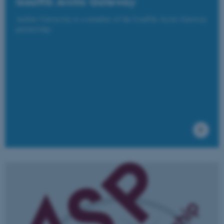
Isaaffik Arctic Gateway
Aarhus University is a member of the Isaaffik Arctic Gateway
partnership.