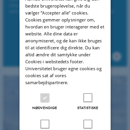
infrastructure linking all institutions and universities
bedste brugeroplevelse, når du
currently carrying out Arctic research in the Danish Realm
vælger ”Accepter alle” cookies.
Cookies gemmer oplysninger om,
hvordan en bruger interagerer med et
website. Alle dine data er
anonymiseret, og de kan ikke bruges
til at identificere dig direkte. Du kan
altid ændre dit samtykke under
Cookies i webstedets footer.
Universitetet bruger egne cookies og
cookies sat af vores
samarbejdspartnere.
NØDVENDIGE
STATISTISKE