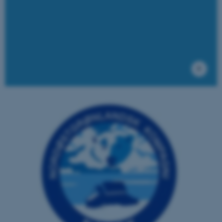
ASP.NET_SessionId
Microsoft Corporation
.au.dk
JSESSIONID
Oracle Corporation
.au.dk
AWSALBTGCORS
Amazon Web Services, Inc.
airtable.com