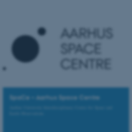
med at gøre hjemmesiden
brugbar ved at aktivere nogle
grundlæggende funktioner
som navigation mm.
Hjemmesiden kan ikke
fungerer uden disse cookies.
Navn
Udbyder / Domæne
be_typo_user
TYPO3 Association
.au.dk
SpaCe – Aarhus Space Centre
fe_typo_user
Typo3 Association
.au.dk
Aarhus University Interdisciplinary Centre for Space and
Earth Observations