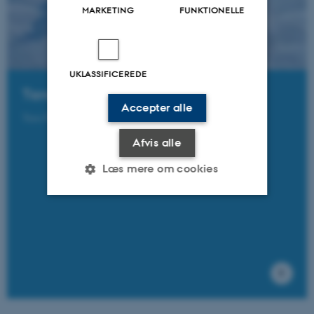
MARKETING
FUNKTIONELLE
UKLASSIFICEREDE
Tara Polar Station
Accepter alle
Tara Polar Station, drifting polar station in the Arctic
Afvis alle
Læs mere om cookies
Nødvendige
Statistiske
Marketing
Funktionelle
Uklassificerede
Nødvendige cookies hjælper