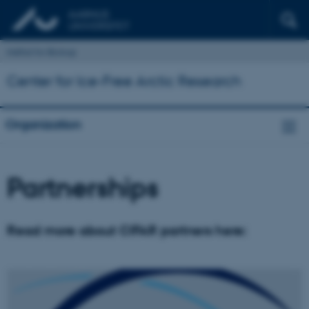
Institut for Biologi
Center for Ice-Free Arctic Research
Organization
Partnerships
Read more about CIFAR partners here: