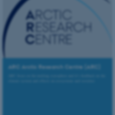
ARC Arctic Research Centre (ARC)
ARC focus on the melting cryosphere and it’s feedback on the
climate system and effects on ecosystems and societies