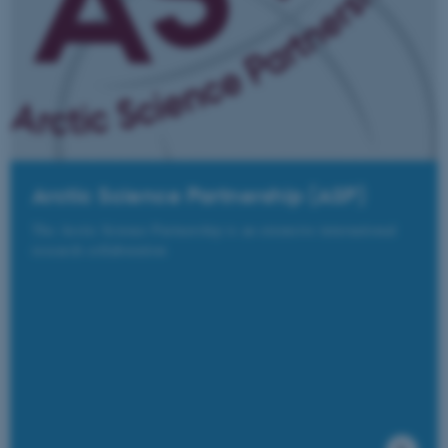
Arctic Science Partnership (ASP)
The Arctic Science Partnership is an extensive international
research collaboration