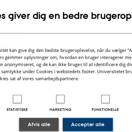
lysninger om arrangementet
UNKT
s giver dig en bedre brugerop
sdag 15. september 2026,
kl. 14:15 - 14:45
j til kalender
5-412
itet kan give dig den bedste brugeroplevelse, når du vælger ”A
es gemmer oplysninger om, hvordan en bruger interagerer med
er anonymiseret, og de kan ikke bruges til at identificere dig d
t samtykke under Cookies i webstedets footer. Universitetet br
Af
Peter Schmidt Mikkelsen
kies sat af vores samarbejdspartnere.
OBS: Agenda & videolink is available in Outlook
STATISTISKE
MARKETING
FUNKTIONELLE
Afvis alle
Accepter alle