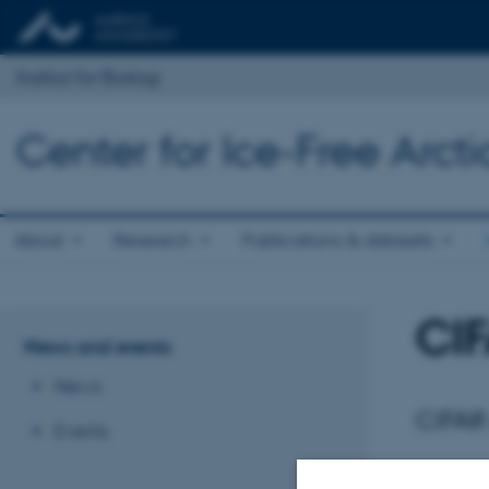
Institut for Biologi
Center for Ice-Free Arct
About
Research
Publications & datasets
CIF
News and events
News
CIFAR
Events