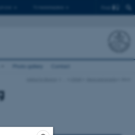
Find
 ph.d.er
Til medarbejdere
Photo gallery
Contact
Institut for Biologi
…
CIFAR
News and events
show
g