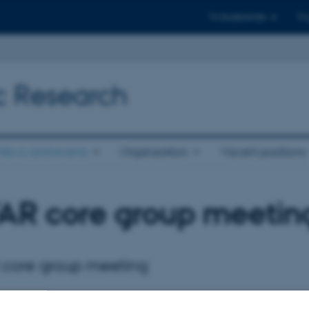
Til studerende
Til
ic Research
News and events
Organization
Vacant positions
AR core group meetin
 core group meeting