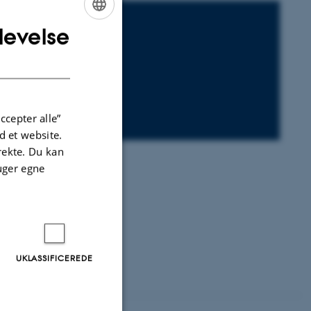
levelse
ENGLISH
DANISH
ccepter alle”
 et website.
irekte. Du kan
uger egne
 calender invitation.
UKLASSIFICEREDE