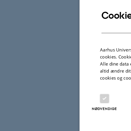
Op
TIDSP
Cookie
Tir
Tilfø
STED
113
Aarhus Univers
cookies. Cooki
Alle dine data 
altid ændre di
cookies og coo
NØDVENDIGE