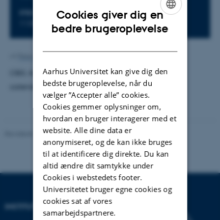
Cookies giver dig en
STED
1135-412
ENGLISH
bedre brugeroplevelse
DANISH
Af
Peter Schmidt Mikkelsen
Aarhus Universitet kan give dig den
OBS: Agenda & videolink is available in Outlook
bedste brugeroplevelse, når du
calender invitation.
vælger ”Accepter alle” cookies.
Cookies gemmer oplysninger om,
hvordan en bruger interagerer med et
website. Alle dine data er
Revideret 30.01.2026
-
Peter Schmidt Mikkelsen
anonymiseret, og de kan ikke bruges
til at identificere dig direkte. Du kan
altid ændre dit samtykke under
Cookies i webstedets footer.
Universitetet bruger egne cookies og
cookies sat af vores
INSTITUT FOR BIOLOGI
samarbejdspartnere.