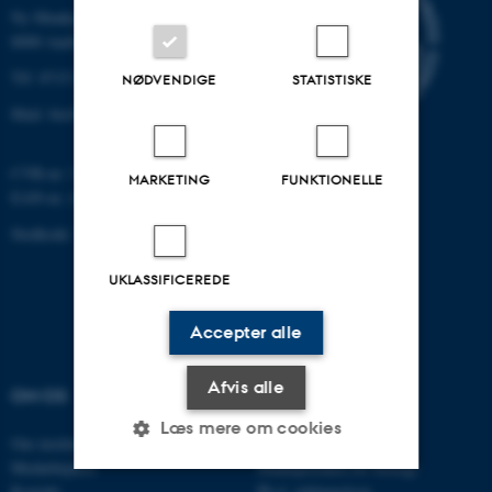
Ny Munkegade 114-116
8000 Aarhus C
Tlf: 8715 0000 (omstillingen)
NØDVENDIGE
STATISTISKE
Mail: bio@au.dk
CVR-nr: 31119103
MARKETING
FUNKTIONELLE
EAN-nr. AAR: 5798000420045
Stedkode: 7221
UKLASSIFICEREDE
Accepter alle
Afvis alle
OM OS
UDDANNELSER
Læs mere om cookies
Om instituttet
Bachelor
Medarbejdere
Studieportalen for biologi
Kontakt
Ph.d. uddannelsen