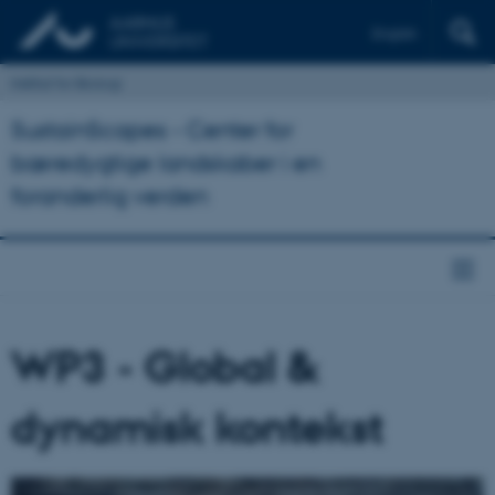
English
Institut for Biologi
SustainScapes - Center for
bæredygtige landskaber i en
foranderlig verden
WP3 - Global &
dynamisk kontekst