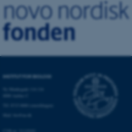
ASP.NET_SessionId
Microsoft Corporation
.au.dk
JSESSIONID
Oracle Corporation
.au.dk
ARRAffinity
Microsoft Corporation
.mitstudie.au.dk
INSTITUT FOR BIOLOGI
Ny Munkegade 114-116
8000 Aarhus C
esctx
Microsoft Corporation
Tlf: 8715 0000 (omstillingen)
.login.microsoftonline.com
Mail: bio@au.dk
fpc
Microsoft Corporation
login.microsoftonline.com
CVR-nr: 31119103