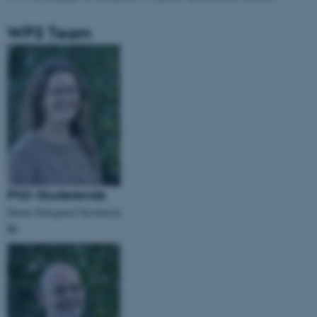
WP3 Team
PhD-Studerende
Hanne Dalsgaard Nicolaisen
📧