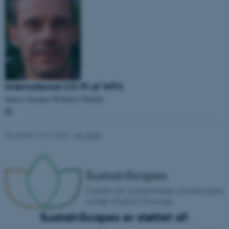
Navn
Udbyder / Domæne
be_typo_user
TYPO3 Association
.au.dk
International CO PI af WP3
fe_typo_user
Senior Scientist Wilfried Thuiller
Typo3 Association
.au.dk
📧
Revideret 19.01.2026
-
Urs Treier
SustainScapes er støttet af: