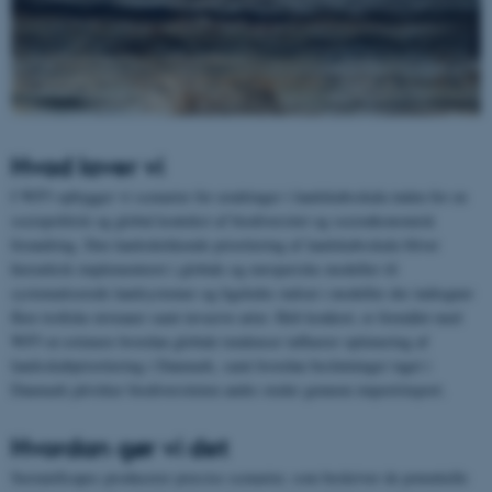
Hvad laver vi
I WP3 opbygger vi scenarier for ændringer i landskabsskala inden for en
sociopolitisk og global kontekst af biodiversitet og socioøkonomisk
forandring. Den landsdækkende prioritering af landskabsskala bliver
hierarkisk implementeret i globale og europæiske modeller til
systematiserede landsystemer og ligeledes indsat i modeller der indregner
flere trofiske niveauer samt invasive arter. Helt konkret, er formålet med
WP3 at estimere hvordan globale tendenser influerer optimering af
landsskabprioritering i Danmark, samt hvordan beslutninger taget i
Danmark påvirker biodiversiteten andre steder gennem import/export.
Hvordan gør vi det
SustainScapes producerer præcise scenarier, som beskriver de potentielle