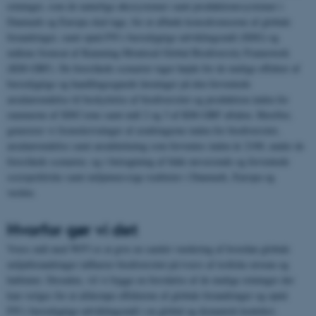
retninger, som de naturlige økosystemer samt produktionssystemer i
Danmark og Europa skal tage, for at afbøde konsekvenserne af globale
forandringer, samt opnå FN’s bæredygtige udviklingsmål (SDG) og
målene fremsat af Kunming-Montreal Global Biodiversity Framework
(KM-GBF). De foreslåede scenarier tager højde for de mulige effekter af
bæredygtige og handlingsegnede løsninger på den forventede
arealanvendelse til beskyttelse af biodiversitet og produktion inden for
rammerne af SDG’erne samt mål 2 og 3 af KM-GBF aftalen. Herefter,
genererer vi fremskrivninger af ændringerne inden for biodiversitet,
arealanvendelse samt arealdækning som forventes inden år 2100, under de
foreslåede scenarier, og i betragtning af både nuværende og forventede
sociopolitiske samt miljømæssige realiteter i Danmark, Europa og
verden.
Hvorfor gør vi det
Vores mål med WP3 er at give en samlet vurdering af hvordan globale
miljøforandringer influerer biodiversitet på tværs af trofiske niveau og
habitater. Desuden, vil vi bygge en forståelse af de mulige retninger der
kan vælges for at afdæmpe effekterne af globale forandringer og opnå
FN’s bæredygtige udviklingsmål i en global og dynamisk kontekst.