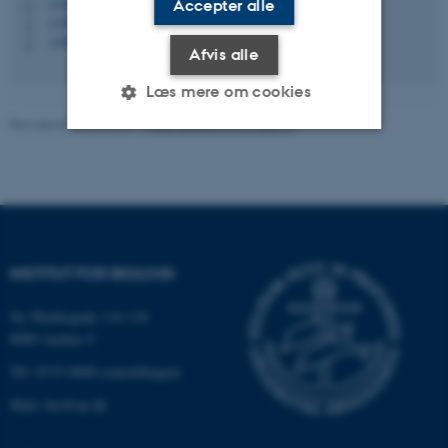
1540, 233
Accepter alle
H
+4593521286
P
+4593521286
P
Afvis alle
Læs mere om cookies
Revideret 06.05.2026
-
Mads Dessau Arp Posborg
Nødvendige
Statistiske
Marketing
Funktionelle
Uklassificerede
INSTITUT FOR BIOLOGI
Nødvendige cookies hjælper
med at gøre hjemmesiden
Ny Munkegade 114-116
brugbar ved at aktivere nogle
8000 Aarhus C
grundlæggende funktioner
Tlf: 8715 0000 (omstillingen)
som navigation mm.
Mail: bio@au.dk
Hjemmesiden kan ikke
fungerer uden disse cookies.