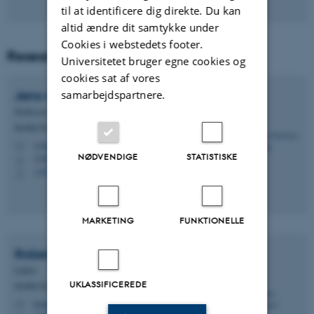
til at identificere dig direkte. Du kan
altid ændre dit samtykke under
Cookies i webstedets footer.
Research theme co-leads
Universitetet bruger egne cookies og
cookies sat af vores
Jens-Christian
Svenning
samarbejdspartnere.
Professor, Centerleder
Institut for Biologi - Økoinformatik og biodiversitet
svenning@bio.au.dk
M
NØDVENDIGE
STATISTISKE
1540, 332
H
+4528992304
P
MARKETING
FUNKTIONELLE
Robert
Buitenwerf
Lektor
UKLASSIFICEREDE
Institut for Biologi - Økoinformatik og biodiversitet
buitenwerf@bio.au.dk
M