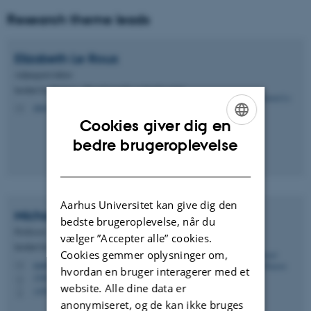
Research theme leads
Elizabeth
Le Roux
Adjungeret lektor
Institut for Biologi - Økoinformatik og biodiversitet
eleroux@bio.au.dk
M
Cookies giver dig en
ENGLISH
bedre brugeroplevelse
DANISH
Aarhus Universitet kan give dig den
Michael Møller
Hansen
bedste brugeroplevelse, når du
Professor
vælger ”Accepter alle” cookies.
Institut for Biologi - Genetik, økologi og evolution
Cookies gemmer oplysninger om,
mmh@bio.au.dk
M
hvordan en bruger interagerer med et
1540, 219
H
website. Alle dine data er
+4540247191
P
anonymiseret, og de kan ikke bruges