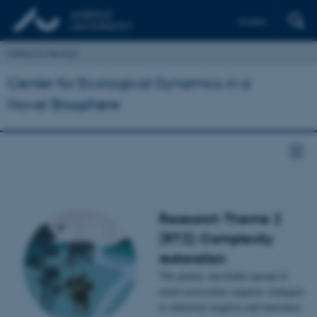
English
Institut for Biologi
Center for Ecological Dynamics in a
Novel Biosphere
Research Theme 2
(RT2): Complexity
restoration
The global, inevitable spread of
novel ecosystems requires strategies
to minimize negative and maximize