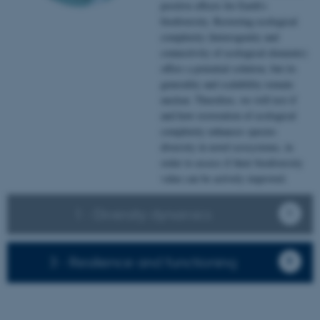
positive effects for Earth’s
biodiversity. Restoring ecological
complexity (heterogenity and
connectivity of ecological elements)
offers a potential solution, but its
generality and scalability remain
unclear. Therefore, we will test if
and how restoration of ecological
complexity enhances species
diversity in novel ecosystems, in
order to assess if their biodiversity
value can be actively improved.
1 - Diversity dynamics
3 - Resilience and functioning