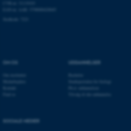
CVR-nr: 31119103
EAN-nr. AAR: 5798000420045
Stedkode: 7221
Navn
Udbyder / Domæne
be_typo_user
TYPO3 Association
.au.dk
fe_typo_user
Typo3 Association
OM OS
UDDANNELSER
.au.dk
Om instituttet
Bachelor
Medarbejdere
Studieportalen for biologi
Kontakt
Ph.d. uddannelsen
Find os
Tilvalg til din uddannelse
SOCIALE MEDIER