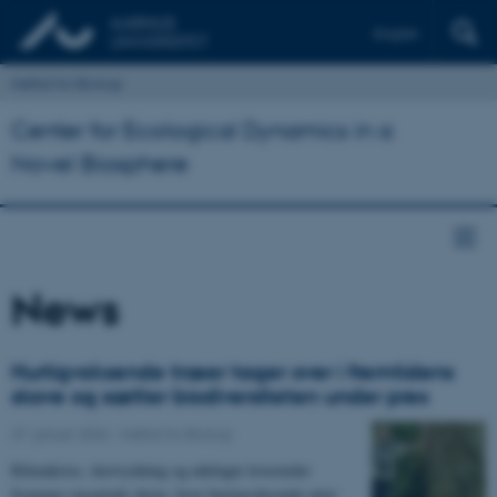
English
Institut for Biologi
Center for Ecological Dynamics in a
Novel Biosphere
News
Hurtigvoksende træer tager over i fremtidens
skove og sætter biodiversiteten under pres
27. januar 2026
-
Institut for Biologi
Klimakrise, skovrydning og ødelagte levesteder
fremmer ensartede skove, hvor hurtigvoksende arter