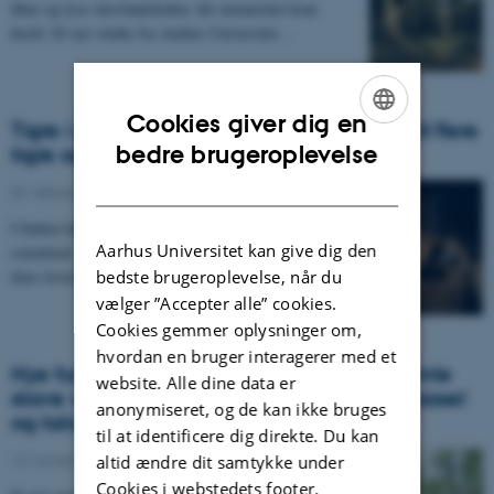
åbne og lyse skovlandskaber, før mennesket kom
hertil. Et nyt studie fra Aarhus Universitet…
Cookies giver dig en
Tigre i nabolaget: Sådan får Indien plads til flere
ENGLISH
bedre brugeroplevelse
tigre og mennesker
DANISH
04. februar 2025
-
Institut for Biologi
I Indien har tigeren ikke bare overlevet – den får et
Aarhus Universitet kan give dig den
comeback. Trods en voksende befolkning og pres på
bedste brugeroplevelse, når du
dens levesteder er bestanden af vilde tigre…
vælger ”Accepter alle” cookies.
Cookies gemmer oplysninger om,
hvordan en bruger interagerer med et
Nye fund understreger, at Europas ældgamle
website. Alle dine data er
skove var lysåbne: der var masser af eg, hassel
anonymiseret, og de kan ikke bruges
og taks
til at identificere dig direkte. Du kan
13. november 2024
-
Institut for Biologi
altid ændre dit samtykke under
Cookies i webstedets footer.