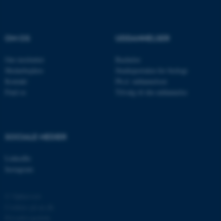
OM OS
UDDANNELSER
JSESSIONID
Oracle Corporation
.au.dk
Om instituttet
Bachelor
Medarbejdere
Studieportalen for biologi
Kontakt
Ph.d. uddannelsen
AWSALBTGCORS
Amazon Web Services, Inc.
Find os
Tilvalg til din uddannelse
airtable.com
SOCIALE MEDIER
CFTOKEN
Adobe Inc.
eddiprod.au.dk
LinkedIn
Instagram
© Ophavsret
Cookies på au.dk
Privatlivspolitik