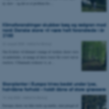
ny skov – og det er et problem for…
Klimaforandringer skubber bøg og rødgran mod
nord: Danske skove vil være helt forandrede i år
2100
22. august 2025
-
Institut for Biologi
Om få årtier vil klimaet i mange af verdens skove være
så anderledes, at mange af deres træer får svært ved at
overleve. I Danmark risikerer vi, at…
Skovplanter i Europa trives bedst under lyse,
halvåbne forhold – holdt åbne af store græssere
19. maj 2025
-
Institut for Biologi
Europas skove var ikke tætte og mørke, men præget af