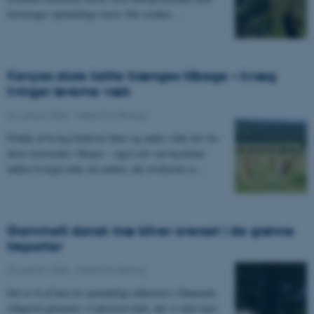
fortrænger oprindelige træer. Det sænker…
Kenyas store katte trænges tilbage – kvæg
tvinger løverne væk
26. januar 2026
-
Institut for Biologi
Flokke af kvæg fordriver løver og andre vilde dyr fra
deres levesteder i Kenya – også selv om hyrderne
lukker kvæget inde om natten, når rovdyrene er…
Gammelt dansk træ bliver overset i de grønne
treparter
20. januar 2026
-
Institut for Biologi
Det er ét af kun tre oprindelige nåletræer i Danmark.
Alligevel glemmer vi takstræet helt, når vi skal rejse