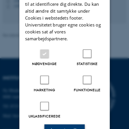
1540, 332
H
til at identificere dig direkte. Du kan
+4528992304
P
altid ændre dit samtykke under
Cookies i webstedets footer.
Universitetet bruger egne cookies og
cookies sat af vores
Revideret 22.07.2026
-
Mads Dessau Arp Posborg
samarbejdspartnere.
NØDVENDIGE
STATISTISKE
INSTITUT FOR BIOLOGI
Ny Munkegade 114-116
MARKETING
FUNKTIONELLE
8000 Aarhus C
Tlf: 8715 0000 (omstillingen)
Mail: bio@au.dk
UKLASSIFICEREDE