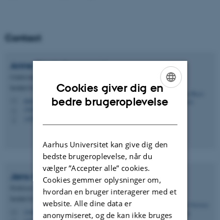
Contact
Anne Blach
Overgaard
Center-manager og forskningskoordinator
Cookies giver dig en
Institut for Biologi - Økoinformatik og biodiversitet
ENGLISH
bedre brugeroplevelse
anne.overgaard@bio.au.dk
M
1540, 334
H
DANISH
+4593508913
P
Aarhus Universitet kan give dig den
bedste brugeroplevelse, når du
vælger ”Accepter alle” cookies.
Jens-Christian
Svenning
Cookies gemmer oplysninger om,
Professor, Centerleder
hvordan en bruger interagerer med et
Institut for Biologi - Økoinformatik og biodiversitet
website. Alle dine data er
svenning@bio.au.dk
M
anonymiseret, og de kan ikke bruges