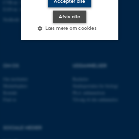
Accepter alle
CVR-nr: 31119103
EAN-nr. AAR: 5798000420045
Afvis alle
Stedkode: 7221
Læs mere om cookies
Nødvendige
Statistiske
Marketing
Funktionelle
Uklassificerede
OM OS
UDDANNELSER
Om instituttet
Bachelor
Medarbejdere
Studieportalen for biologi
Nødvendige cookies hjælper
Kontakt
Ph.d. uddannelsen
med at gøre hjemmesiden
Find os
Tilvalg til din uddannelse
brugbar ved at aktivere nogle
grundlæggende funktioner
som navigation mm.
Hjemmesiden kan ikke
SOCIALE MEDIER
fungerer uden disse cookies.