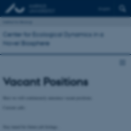
English
Institut for Biologi
Center for Ecological Dynamics in a
Novel Biosphere
Vacant Positions
Here we will continuously announce vacant positions.
Current calls:
Stay tuned for future job listings..