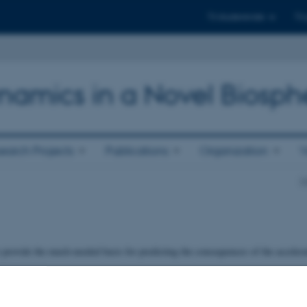
Til studerende
Til
ynamics in a Novel Biosph
earch Projects
Publications
Organization
V
In
ovide the much-needed basis for predicting the consequences of the accelerat