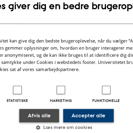
s giver dig en bedre brugerop
 restoration
3 - Resilience and functioning
itet kan give dig den bedste brugeroplevelse, når du vælger ”A
es gemmer oplysninger om, hvordan en bruger interagerer med
er anonymiseret, og de kan ikke bruges til at identificere dig d
t samtykke under Cookies i webstedets footer. Universitetet br
kies sat af vores samarbejdspartnere.
STATISTISKE
MARKETING
FUNKTIONELLE
Afvis alle
Accepter alle
Læs mere om cookies