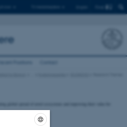
Find
 ph.d.er
Til medarbejdere
English
ere
acant Positions
Contact
stitut for Biologi
…
Forskningscentre
ECONOVO
Research Themes
ing global spread of novel ecosystems and improving their value for