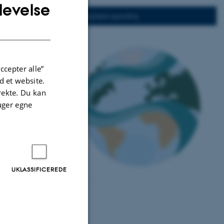
levelse
ENGLISH
4 - Biosphere upscaling
DANISH
ccepter alle”
 et website.
irekte. Du kan
uger egne
UKLASSIFICEREDE