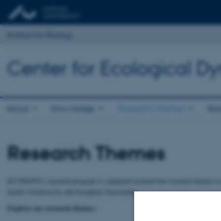
Institut for Biologi
Center for Ecological D
About
Knowledge
Research Themes
Res
Research Themes
ECONOVO’s research program is organized around four research themes to pr
Earth’s biodiversity and biosphere functioning.
Explore our research themes: