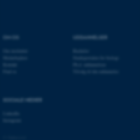
Navn
Udbyder / Domæne
be_typo_user
TYPO3 Association
.au.dk
OM OS
UDDANNELSER
fe_typo_user
Typo3 Association
Om instituttet
Bachelor
.au.dk
Medarbejdere
Studieportalen for biologi
Kontakt
Ph.d. uddannelsen
Find os
Tilvalg til din uddannelse
SOCIALE MEDIER
LinkedIn
Instagram
ASP.NET_SessionId
Microsoft Corporation
© Ophavsret
.au.dk