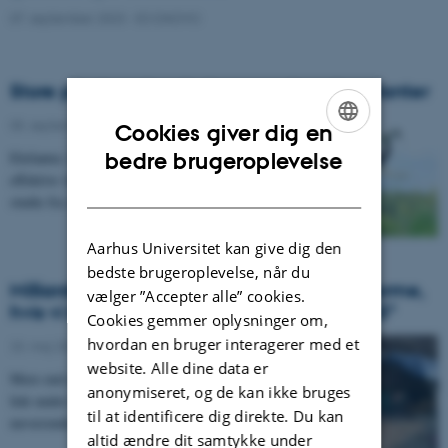
07. september 2023
-
ECONOVO
Store planteædere bekæmper invasive planter
05. september 2023
-
Institut for Biologi
Cookies giver dig en
ENGLISH
Elefanter, bøfler og andre tunge planteædere er
bedre brugeroplevelse
effektive våben mod invasive planter. Det viser et nyt
DANISH
studie fra Aarhus Universitet på baggrund af…
Aarhus Universitet kan give dig den
bedste brugeroplevelse, når du
Milliarder af mennesker slipper for farlig varme,
vælger ”Accepter alle” cookies.
hvis vi begrænser global opvarmning til 1,5°
Cookies gemmer oplysninger om,
hvordan en bruger interagerer med et
23. maj 2023
-
Institut for Biologi
website. Alle dine data er
Mere end en femtedel af menneskeheden kommer til at
anonymiseret, og de kan ikke bruges
lide under farligt varme temperaturer i 2100, hvis den
til at identificere dig direkte. Du kan
nuværende klimapolitik fortsætter – og det…
altid ændre dit samtykke under