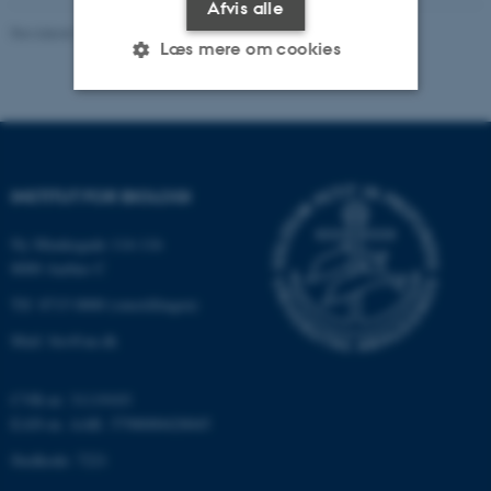
Afvis alle
Revideret 15.07.2026
-
Mads Dessau Arp Posborg
Læs mere om cookies
Nødvendige
Statistiske
Marketing
Funktionelle
Uklassificerede
INSTITUT FOR BIOLOGI
Ny Munkegade 114-116
Nødvendige cookies hjælper
8000 Aarhus C
med at gøre hjemmesiden
Tlf: 8715 0000 (omstillingen)
brugbar ved at aktivere nogle
Mail: bio@au.dk
grundlæggende funktioner
som navigation mm.
Hjemmesiden kan ikke
CVR-nr: 31119103
fungerer uden disse cookies.
EAN-nr. AAR: 5798000420045
Stedkode: 7221