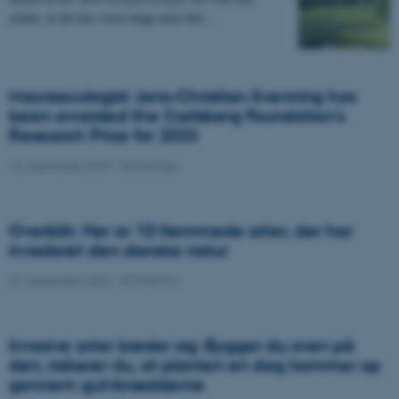
studie, at der har været langt mere hel-…
Macroecologist Jens-Christian Svenning has
been awarded the Carlsberg Foundation’s
Research Prize for 2023
15. september 2023
-
Biochange
Overblik: Her er 10 fremmede arter, der har
invaderet den danske natur
07. september 2023
-
ECONOVO
Invasive arter breder sig: Bygger du oven på
den, risikerer du, at planten en dag kommer op
gennem gulvbrædderne