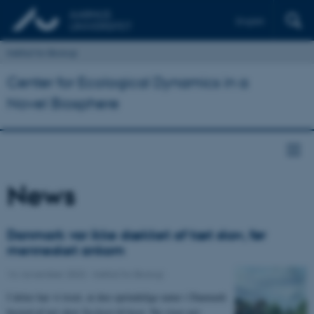
English
Institut for Biologi
Center for Ecological Dynamics in a
Novel Biosphere
News
Danmark var ikke dækket af tæt skov, før
mennesket ankom
14. november 2023
-
Institut for Biologi
I årtier har vi troet, at den oprindelige natur i Danmark
bestod af tæt skov fra kyst til kyst. Nu viser nyt