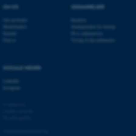
brugbar ved at aktivere nogle
OM OS
UDDANNELSER
grundlæggende funktioner
som navigation mm.
Om instituttet
Bachelor
Medarbejdere
Studieportalen for biologi
Hjemmesiden kan ikke
Kontakt
Ph.d. uddannelsen
fungerer uden disse cookies.
Find os
Tilvalg til din uddannelse
Navn
Udbyder / Domæne
SOCIALE MEDIER
be_typo_user
TYPO3 Association
.au.dk
LinkedIn
Instagram
fe_typo_user
Typo3 Association
© Ophavsret
.au.dk
Cookies på au.dk
Privatlivspolitik
Tilgængelighedserklæring