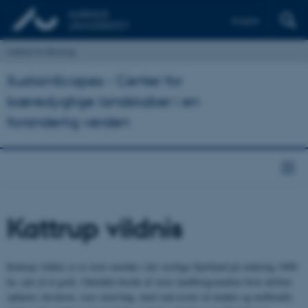
English
Institut for Biologi
SustainScapes - Center for
bæredygtige landskaber i en
foranderlig verden
Kattrup vildnis
Kattrup vildnis er et stort område i det vestlige Sjælland på omkring 1000
ha. ejet af et gods. Området består af store landbrugsmarker hvor driften
ophører, løvskove, især med bøg, med små rester af intakte og nedbrudte