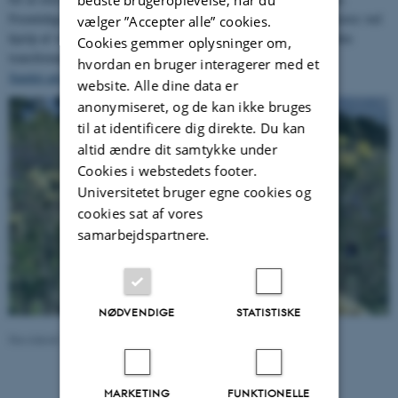
Fremtidige scenarier for landskabsændringer ved Kattrup visualiseres ved
vælger ”Accepter alle” cookies.
hjælp af virtual reality for at præsentere lokale interessenter for den
Cookies gemmer oplysninger om,
transformation, der er mulig ved forvildingen af landskaberne.
hvordan en bruger interagerer med et
Samlet artsliste fra vores prøvefelter.
website. Alle dine data er
anonymiseret, og de kan ikke bruges
til at identificere dig direkte. Du kan
altid ændre dit samtykke under
Cookies i webstedets footer.
Universitetet bruger egne cookies og
cookies sat af vores
samarbejdspartnere.
NØDVENDIGE
STATISTISKE
Revideret 19.01.2026
-
Urs Treier
MARKETING
FUNKTIONELLE