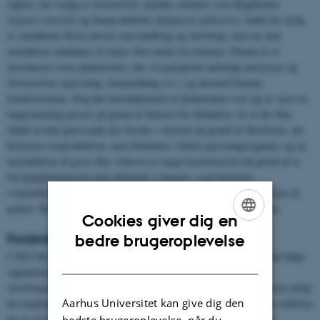
rigkær, der stadig er levested for sjældne orkideer som Mygblomst
(
Liparis loeselii
) og Sump-hullæbe (
Epipactis palustris
). Indtil for nylig
er områderne blevet drevet som landbrug og skovbrug, men nu skal
områderne omdannes til natur efter ønske fra lodsejer. Planen er at
introducere store planteædere, der vil genoprette naturlige processer og
forstyrrelser (græsning, frøspredning osv.) og dermed fremme
biodiversiteten. Dog har introduktionen af planteædere vist sig at være en
langsommelig proces på grund af behovet for tilladelser, fx er det ikke
tilladt at lade græssende dyr færdes i skovene på grund af Skovloven, der
beskytter træproduktion, men forhindrer vildere græsningsregimer, og en
introduktion af grise eller vildsvin er meget kontroversiel på grund af et
forsigtighedsprincip mod afrikansk svinepest, som beskytter
svineindustrien. Desuden krydser offentlige veje det område, der ejes af
godset. Rewilding af moderne landskaber er en kompliceret proces.
Cookies giver dig en
ENGLISH
Forskningsaktiviteter
bedre brugeroplevelse
I 2022 blev der etableret et intensivt overvågningsprogram, der skal følge
DANISH
vegetationsudviklingen, når de intensive landbrugs- og
skovbrugsaktiviteter ophører. I alt undersøges 251 prøvefelter næsten årligt
Aarhus Universitet kan give dig den
for karplanter, mosser og laver. En række græsningshegn vil blive etableret
for at overvåge virkningerne af de introducerede store planteædere.
bedste brugeroplevelse, når du