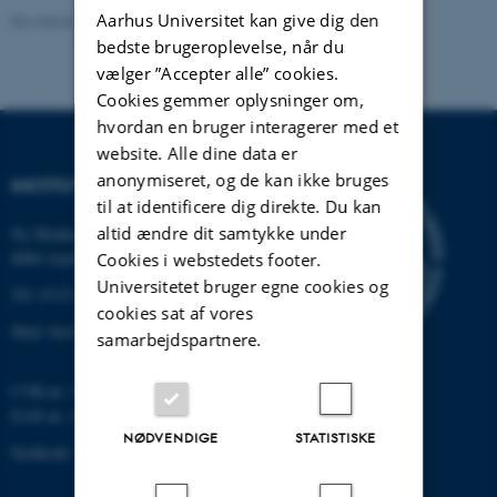
Aarhus Universitet kan give dig den
Revideret 19.01.2026
-
Dennis Pedersen
bedste brugeroplevelse, når du
vælger ”Accepter alle” cookies.
Cookies gemmer oplysninger om,
hvordan en bruger interagerer med et
website. Alle dine data er
anonymiseret, og de kan ikke bruges
INSTITUT FOR BIOLOGI
til at identificere dig direkte. Du kan
altid ændre dit samtykke under
Ny Munkegade 114-116
8000 Aarhus C
Cookies i webstedets footer.
Universitetet bruger egne cookies og
Tlf: 8715 0000 (omstillingen)
cookies sat af vores
Mail: bio@au.dk
samarbejdspartnere.
CVR-nr: 31119103
EAN-nr. AAR: 5798000420045
NØDVENDIGE
STATISTISKE
Stedkode: 7221