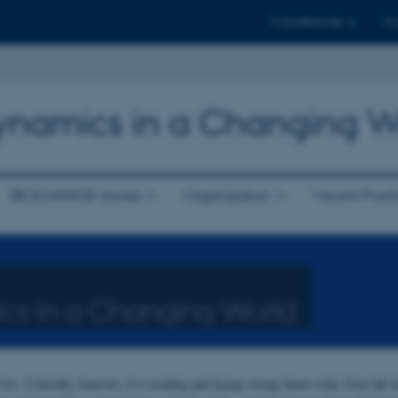
Til studerende
Til
 Dynamics in a Changing W
BIOCHANGE stories
Organization
Vacant Posit
mics in a Changing World
ive. Critically, however, it is eroding and facing strong future risks from the