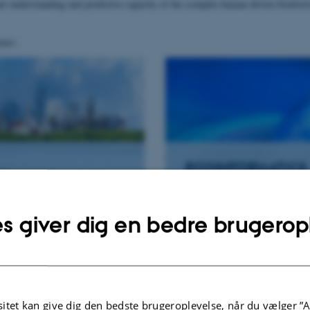
our understanding and predictive capacity of the complex human-driven biodiver
emes:
ECOINFORMATICS
L
AND NEW
ENGES
TECHNOLOGIES
s giver dig en bedre brugerop
Tweets by BiochangeAU
itet kan give dig den bedste brugeroplevelse, når du vælger ”A