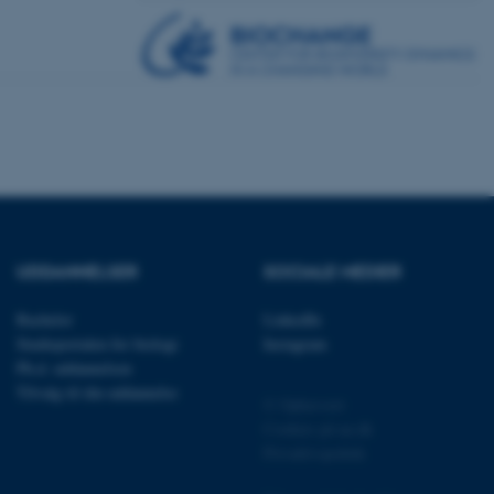
rer uden disse
 vores CMS-udbyder,
identificere en backend-
bruger er logget ind i
rbundet med Typo3-
UDDANNELSER
SOCIALE MEDIER
emet. Det bruges generelt
ntifikator for at gøre det
præferencer, men i mange
 ikke nødvendigt, da det
Bachelor
LinkedIn
lt af platformen, skønt
Studieportalen for biologi
Instagram
webstedsadministratorer. I
dstillet til at blive
Ph.d. uddannelsen
en browsersession. Det
Tilvalg til din uddannelse
entifikator i stedet for
© Ophavsret
Cookies på au.dk
ose platform session
Privatlivspolitik
emmesider, som er skrevet
gi. Den bruges af serveren
onym brugersession.