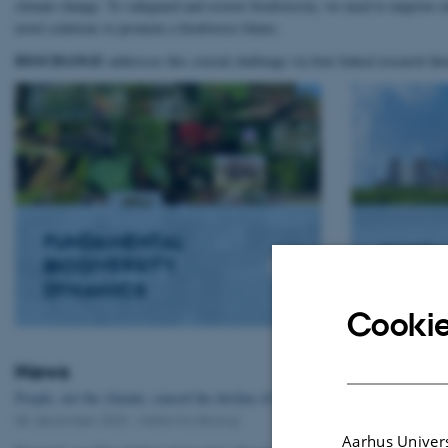
climate change. To safeguard and restore biodiversity, we need to improve 
novel solutions to promote a biodiverse future.
BIOCHANGE
addresses this crucial challenge via four linked research th
FUNDAMENTAL
GLOBA
BIODIVERSITY
CHALL
DYNAMICS
Cookie
News
People, not the climate, caused the decline of the giant mammals
08. december 2023
-
Institut for Biologi
Aarhus Univers