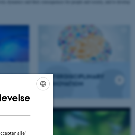
sity dynamics and their consequences for people and society, and to develop
INTERDISCIPLINARY
INNOVATION
levelse
ENGLISH
DANISH
ccepter alle”