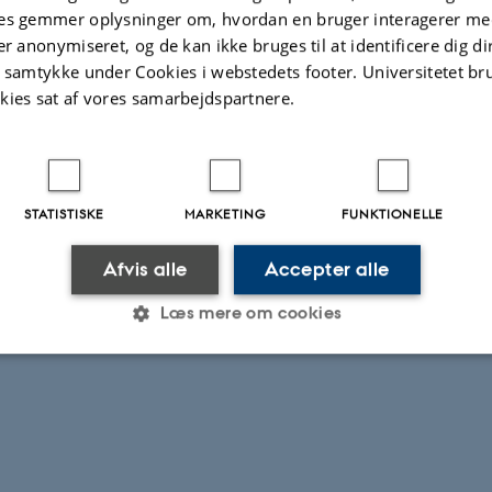
es gemmer oplysninger om, hvordan en bruger interagerer med
er anonymiseret, og de kan ikke bruges til at identificere dig d
undation’s Research Prize for 2023
t samtykke under Cookies i webstedets footer. Universitetet br
kies sat af vores samarbejdspartnere.
STATISTISKE
MARKETING
FUNKTIONELLE
Afvis alle
Accepter alle
Læs mere om cookies
Statistiske
Marketing
Funktionelle
es hjælper med at gøre hjemmesiden brugbar ved at aktiv