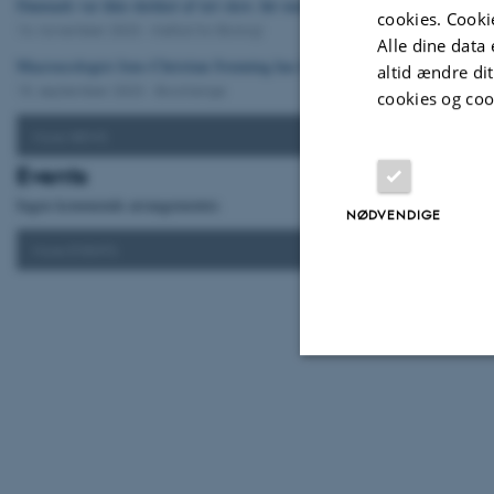
Danmark var ikke dækket af tæt skov, før mennesket ankom
cookies. Cooki
14. november 2023
-
Institut for Biologi
Alle dine data 
Macroecologist Jens-Christian Svenning has been awarded the Carlsberg Fo
altid ændre di
15. september 2023
-
Biochange
cookies og coo
More NEWS
Events
Ingen kommende arrangementer.
NØDVENDIGE
More EVENTS
Nødvendige
Nødvendige cooki