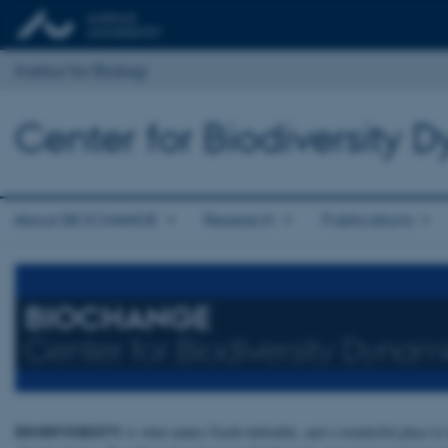
Institut for Biologi
Center for Biodiversity
About BIOCHANGE
Research
Publications
BIOCHANGE
Center for Biodiversity Dyna
BIODIVERSITY
is what makes Earth habitable, and a wonderful place to l