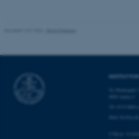
grundlæggende fu
cookies.
Revideret 19.01.2026
-
Dennis Pedersen
Navn
be_typo_user
fe_typo_user
INSTITUT FO
Ny Munkegade 1
8000 Aarhus C
Tlf: 8715 0000 (
Mail: bio@au.dk
ASP.NET_SessionId
CVR-nr: 311191