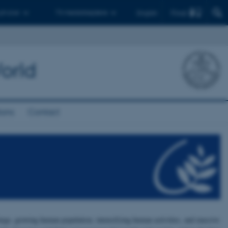
Find
 ph.d.er
Til medarbejdere
English
orld
ions
Contact
 large, growing human population, intensifying human activities, and massive