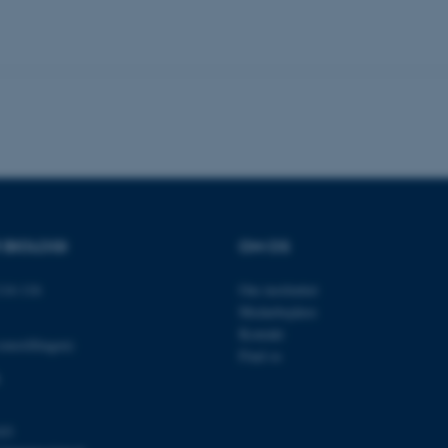
nktioner som navigation mm. Hjemmesiden kan ikke funge
Udbyder / Domæne
Udløb
Beskrivelse
30
Denne cookie sættes af
TYPO3 Association
minutter
TYPO3, og bruges til at 
.au.dk
session, når en backend-
TYPO3 eller Frontend.
30
Dette cookienavn er fo
Typo3 Association
R BIOLOGI
OM OS
minutter
webindholdsstyringssyst
.au.dk
som en brugersessionside
muligt at gemme bruger
tilfælde er det muligvis
14-116
Om instituttet
kan indstilles ved defau
Medarbejdere
dette kan forhindres af 
de fleste tilfælde er det in
Kontakt
omstillingen)
ødelagt i slutningen af 
Find os
indeholder en tilfældig id
specifikke brugerdata.
Session
Denne cookie er en purp
Microsoft Corporation
cookie, der bruges af hj
.au.dk
i Microsoft .net- teknolo
03
til at opretholde en an