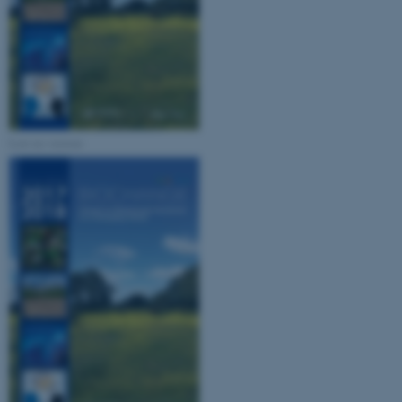
Nødvendige cookies hjælper
med at gøre hjemmesiden
brugbar ved at aktivere nogle
grundlæggende funktioner
som navigation mm.
Low res version
Hjemmesiden kan ikke
fungerer uden disse cookies.
Navn
Udbyder / Domæne
be_typo_user
TYPO3 Association
.au.dk
fe_typo_user
Typo3 Association
.au.dk