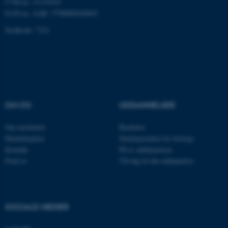
CVR-nr: 31119103
ARRAffinity
Microsoft Corporation
EAN-nr. AAR: 5798000420045
.mitstudie.au.dk
Stedkode: 7221
esctx
Microsoft Corporation
.login.microsoftonline.com
fpc
Microsoft Corporation
login.microsoftonline.com
OM OS
UDDANNELSER
__cf_bm
Cloudflare Inc.
Om instituttet
Bachelor
.pure.au.dk
Medarbejdere
Studieportalen for biologi
Kontakt
Ph.d. uddannelsen
Find os
Tilvalg til din uddannelse
__cf_bm
Cloudflare Inc.
.linkedin.com
SOCIALE MEDIER
__cf_bm
Cloudflare Inc.