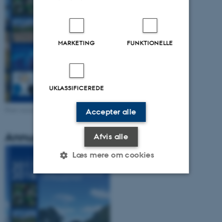
MARKETING
FUNKTIONELLE
UKLASSIFICEREDE
Print version
Accepter alle
Annual Report 2017/2018
Afvis alle
Læs mere om cookies
Nødvendige
Statistiske
Marketing
Funktionelle
Uklassificerede