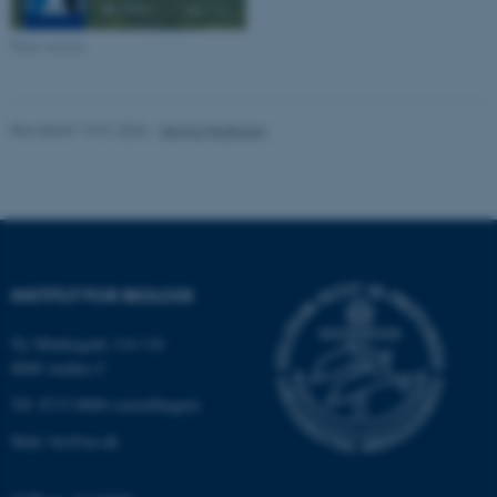
Print version
Revideret 19.01.2026
-
Dennis Pedersen
ASP.NET_SessionId
Microsoft Corporation
INSTITUT FOR BIOLOGI
.au.dk
Ny Munkegade 114-116
8000 Aarhus C
Tlf: 8715 0000 (omstillingen)
JSESSIONID
Oracle Corporation
.au.dk
Mail: bio@au.dk