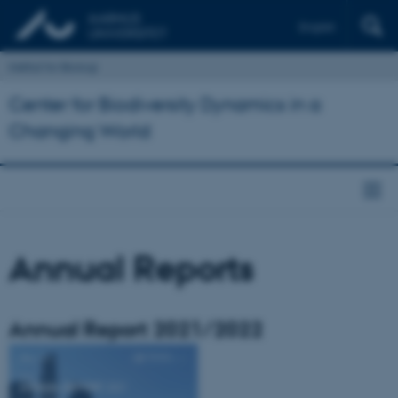
English
Institut for Biologi
Center for Biodiversity Dynamics in a
Changing World
Annual Reports
Annual Report 2021/2022