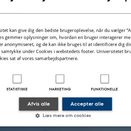
ersøgelserne er at skabe en prædiktiv model for den kombinerede effekt af par
betydning for blåmuslingepopulationer og desuden skabe ny viden om globale
påvirkning af arters interaktioner og påvirkning af komplekse økosystemer.
s af forskerne Christian Selbach, Anna B. Neuheimer, Kim Nørgaard Mouritse
itet kan give dig den bedste brugeroplevelse, når du vælger ”A
es gemmer oplysninger om, hvordan en bruger interagerer med
er anonymiseret, og de kan ikke bruges til at identificere dig d
t samtykke under Cookies i webstedets footer. Universitetet br
kies sat af vores samarbejdspartnere.
STATISTISKE
MARKETING
FUNKTIONELLE
Afvis alle
Accepter alle
Læs mere om cookies