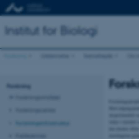
Institut for Biologi
Forskning
Uddannelse
Samarbejde
Om in
Forsk
Forskning
Forskningsområder
Forskningsprojek
Med udgangspunkt
Forskningscentre
eksperimentelt s
miljø i området 
Forskningsinfrastruktur
den direkte effe
muslingerne genn
Publikationer