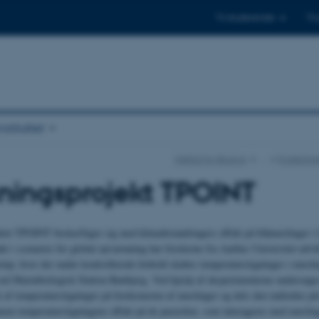
Til studerende
Til
stituttet
Institut for Biologi
…
Forsknings
ningsprojekt TPOINT
tet TPOINT beskæftiger sig med klimaforandringers effekt på blåmuslinger i
 i scenarier for global opvarmning har forskerne fra Aarhus Universitet udvik
etup, hvor der under kontrollerede forhold skabes temperaturstigninger i musli
ved Marinbiologisk Station Rønbjerg. Ved hjælp af eksperimenterne undersøger
kt af temperaturstigninger på forekomsten af muslinger og dels den indirekte på
em temperaturstigningens effekt på de parasitter, som interagerer med muslin