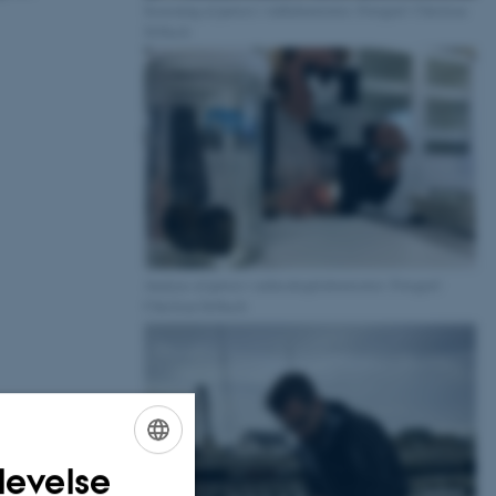
Screening af prøver i vådlaboratoriet. Fotograf: Christian
Selbach
Analyse af prøver i mikroskopilaboratoriet. Fotograf:
Christian Selbach
levelse
ENGLISH