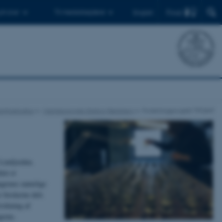
Find
 ph.d.er
Til medarbejdere
English
infrastruktur
Marinbiologisk Station Rønbjerg
Forskningsprojekt TPOINT
 Limfjorden.
let et
ngernes naturlige
 forskerne dels
virkning af
gerne.