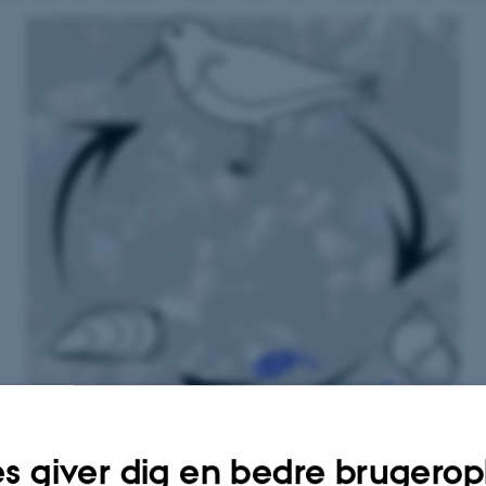
s giver dig en bedre brugerop
Illustration: Christian Selbach