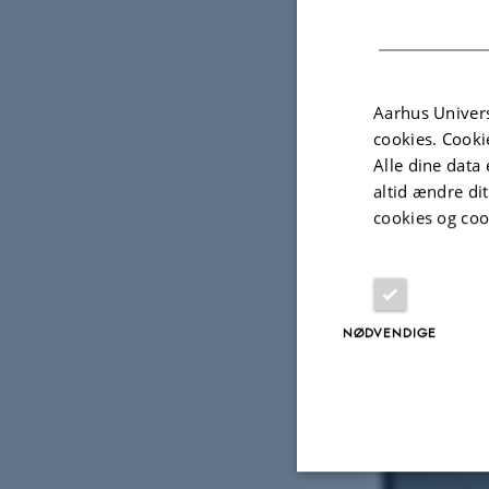
Formålet med und
klimaændringers 
klimaændringers 
Projektet udføre
Universitet.
Aarhus Univers
cookies. Cooki
Alle dine data 
altid ændre di
cookies og coo
NØDVENDIGE