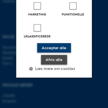
Stedkode: 7221
MARKETING
FUNKTIONELLE
OM OS
UDDANNELSER
UKLASSIFICEREDE
Om instituttet
Bachelor
Accepter alle
Medarbejdere
Studieportalen for biologi
Kontakt
Ph.d. uddannelsen
Afvis alle
Find os
Tilvalg til din uddannelse
Læs mere om cookies
SOCIALE MEDIER
Nødvendige
Statistiske
Marketing
LinkedIn
Funktionelle
Uklassificerede
Instagram