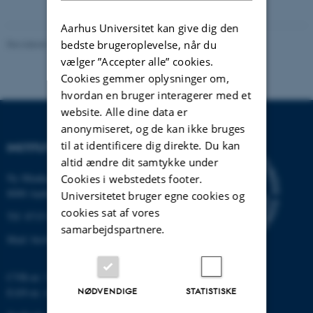
Aarhus Universitet kan give dig den
Revideret 13.03.2026
-
Anne Kirstine Mehlsen
bedste brugeroplevelse, når du
vælger ”Accepter alle” cookies.
Cookies gemmer oplysninger om,
hvordan en bruger interagerer med et
website. Alle dine data er
anonymiseret, og de kan ikke bruges
til at identificere dig direkte. Du kan
INSTITUT FOR BIOLOGI
altid ændre dit samtykke under
Ny Munkegade 114-116
Cookies i webstedets footer.
8000 Aarhus C
Universitetet bruger egne cookies og
cookies sat af vores
Tlf: 8715 0000 (omstillingen)
samarbejdspartnere.
Mail: bio@au.dk
CVR-nr: 31119103
NØDVENDIGE
STATISTISKE
EAN-nr. AAR: 5798000420045