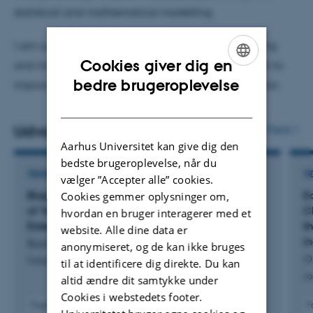
oceanography, and climate science. This interdisciplinary
statistical and mathematical modelling.
approach allows us to develop theory-based tools to
both explain observed patterns and predict dynamics for
I am currently head of the taskforce that is designing
Cookies giver dig en
future ocean life given potential environmental as well
and implementing the Data Skills Portfolio Program to
ENGLISH
bedre brugeroplevelse
as biological (adaptive) changes.
improve data skills training in our Biology eductation.
DANISH
Udvalgte publikationer
Flere
Aarhus Universitet kan give dig den
bedste brugeroplevelse, når du
TIDSSKRIFTARTIKEL
TI
vælger ”Accepter alle” cookies.
Biophysical Factors Controlling the Distribution
Ea
Cookies gemmer oplysninger om,
of Veined Squid Loligo forbesii at Its Northern
C
hvordan en bruger interagerer med et
Extent
th
website. Alle dine data er
i
Bach, N. +3.
anonymiseret, og de kan ikke bruges
Or
Fisheries Oceanography
til at identificere dig direkte. Du kan
Jo
altid ændre dit samtykke under
Cookies i webstedets footer.
Fagfællebedømt
F