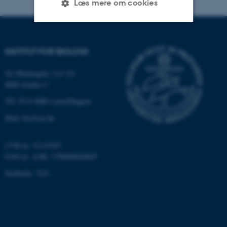
Læs mere om cookies
Nødvendige
Statistiske
Marketing
INSTITUT FOR BIOLOGI
Funktionelle
Uklassificerede
Ny Munkegade 114-116
8000 Aarhus C
Tlf: 8715 0000 (omstillingen)
Nødvendige cookies hjælper
med at gøre hjemmesiden
Mail: bio@au.dk
brugbar ved at aktivere nogle
grundlæggende funktioner
CVR-nr: 31119103
som navigation mm.
EAN-nr. AAR: 5798000420045
Hjemmesiden kan ikke
Stedkode: 7221
fungerer uden disse cookies.
Navn
Udbyder / Domæne