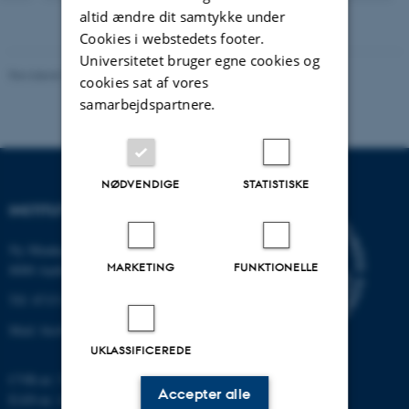
version
altid ændre dit samtykke under
vedhæftet
Cookies i webstedets footer.
Universitetet bruger egne cookies og
Revideret 19.01.2026
-
Anne Kirstine Mehlsen
cookies sat af vores
samarbejdspartnere.
NØDVENDIGE
STATISTISKE
INSTITUT FOR BIOLOGI
Ny Munkegade 114-116
MARKETING
FUNKTIONELLE
8000 Aarhus C
Tlf: 8715 0000 (omstillingen)
Mail: bio@au.dk
UKLASSIFICEREDE
CVR-nr: 31119103
Accepter alle
EAN-nr. AAR: 5798000420045