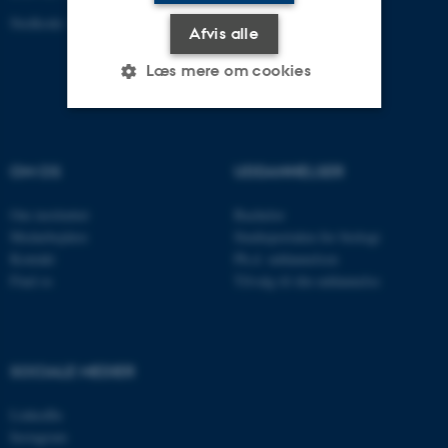
Stedkode: 7221
Afvis alle
Læs mere om cookies
Nødvendige
Statistiske
Marketing
OM OS
UDDANNELSER
Funktionelle
Uklassificerede
Om instituttet
Bachelor
Medarbejdere
Studieportalen for biologi
Kontakt
Ph.d. uddannelsen
Nødvendige cookies hjælper
Find os
Tilvalg til din uddannelse
med at gøre hjemmesiden
brugbar ved at aktivere nogle
grundlæggende funktioner
som navigation mm.
SOCIALE MEDIER
Hjemmesiden kan ikke
fungerer uden disse cookies.
LinkedIn
Instagram