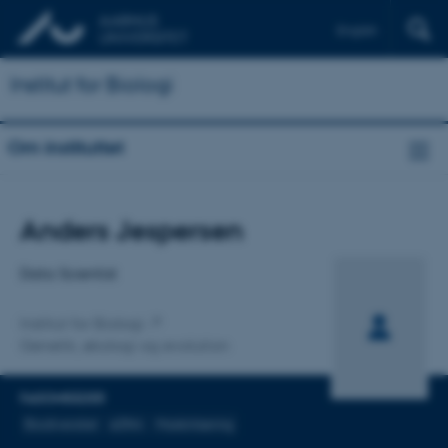
English
Institut for Biologi
Om instituttet
Titel
Anders Jespersen
Primær tilknytning
Data Scientist
Institut for Biologi
Genetik, økologi og evolution
FAGOMRÅDER
Biodiversitet
eDNA
Maskinlæring