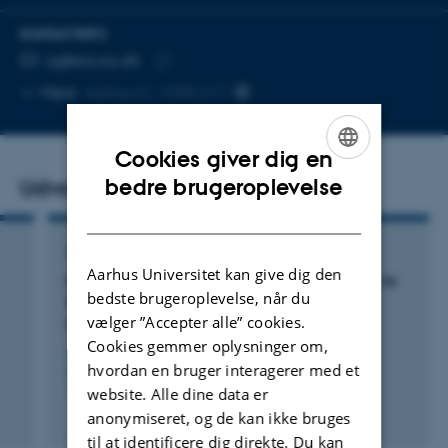
KONTAKTINFO
MAILADRESSE
aj@bio.au.dk
Kopier
Mere
Aarhus C, 1540-217
mailadresse
Cookies giver dig en
ENGLISH
bedre brugeroplevelse
Udvalgte publikationer
DANISH
LEDER
Aarhus Universitet kan give dig den
Harnessing the Power of Population Cohorts to
bedste brugeroplevelse, når du
Study the Relationship Between Endocrine-
vælger ”Accepter alle” cookies.
Metabolic Disorders and Depression
Cookies gemmer oplysninger om,
Jespersen, A. +2.
hvordan en bruger interagerer med et
The American Journal of Psychiatry (Spanish Edition)
website. Alle dine data er
Fagfællebedømt
anonymiseret, og de kan ikke bruges
Digital
til at identificere dig direkte. Du kan