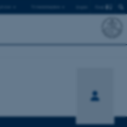
Find
 ph.d.er
Til medarbejdere
English