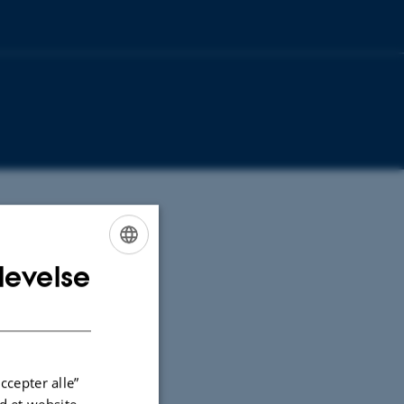
levelse
ENGLISH
DANISH
ccepter alle”
 et website.