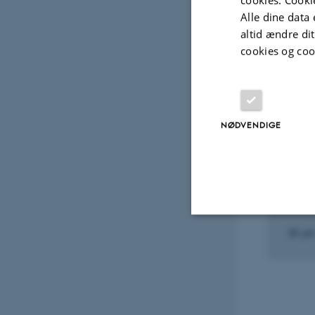
Grev
Alle dine data 
Journa
altid ændre di
cookies og coo
Fagf
Udvalg
NØDVENDIGE
FORED
Dans
20. ja
Nødvendige
Nødvendige cooki