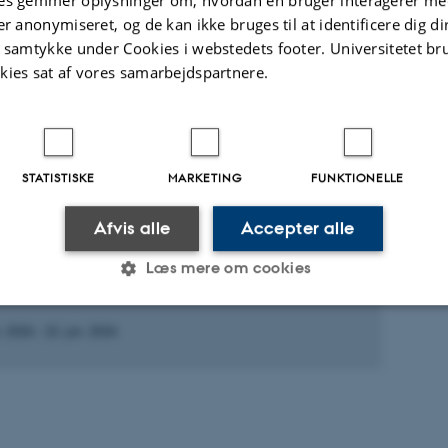
e, A. +3.
er anonymiseret, og de kan ikke bruges til at identificere dig d
l of Animal Ecology
t samtykke under Cookies i webstedets footer. Universitetet br
kies sat af vores samarbejdspartnere.
ællebedømt
Digital
version
vedhæftet
te aktiviteter
Flere
STATISTISKE
MARKETING
FUNKTIONELLE
Afvis alle
Accepter alle
RAG OG MUNDTLIGE BIDRAG
Læs mere om cookies
k Havforskermøde 2026
n. 2026
-
22. jan. 2026
Statistiske
Marketing
Funktionelle
es hjælper med at gøre hjemmesiden brugbar ved at aktiv