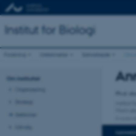
Institut for Biologi
Forskning
Uddannelse
Samarbejde
Om in
An
Titel
Om instituttet
Primær 
Organisering
Ph.d.-s
Strategi
Institut 
Marin øk
Sektioner
En anden ti
Udvalg
FAGOMRÅ