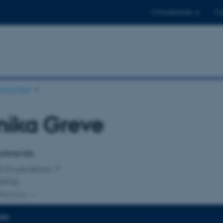
Til studerende
Til
stituttet
nika Greve
tilknytning
tuderende
for Ecoscience
ologi
lknytning
DER