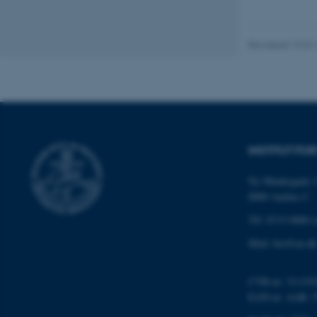
grundlæggende fu
cookies.
Revideret 19.01
Navn
be_typo_user
INSTITUT FO
fe_typo_user
Ny Munkegade 1
8000 Aarhus C
Tlf: 8715 0000 (
Mail: bio@au.dk
ASP.NET_SessionId
CVR-nr: 311191
EAN-nr. AAR: 