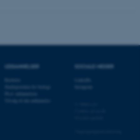
rer uden disse
 vores CMS-udbyder,
identificere en backend-
bruger er logget ind i
UDDANNELSER
SOCIALE MEDIER
rbundet med Typo3-
emet. Det bruges generelt
ntifikator for at gøre det
Bachelor
LinkedIn
præferencer, men i mange
 ikke nødvendigt, da det
Studieportalen for biologi
Instagram
lt af platformen, skønt
Ph.d. uddannelsen
webstedsadministratorer. I
dstillet til at blive
Tilvalg til din uddannelse
en browsersession. Det
© Ophavsret
entifikator i stedet for
Cookies på au.dk
Privatlivspolitik
ose platform session
emmesider, som er skrevet
gi. Den bruges af serveren
Tilgængelighedserklæring
onym brugersession.