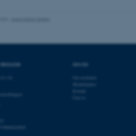
nktioner som navigation mm. Hjemmesiden kan ikke funge
.2026
-
Anne Kirstine Mehlsen
Udbyder / Domæne
Udløb
Beskrivelse
30
Denne cookie sættes af
TYPO3 Association
minutter
TYPO3, og bruges til at 
.au.dk
session, når en backend-
TYPO3 eller Frontend.
R BIOLOGI
OM OS
30
Dette cookienavn er fo
Typo3 Association
minutter
webindholdsstyringssyst
.au.dk
som en brugersessionside
14-116
Om instituttet
muligt at gemme bruger
tilfælde er det muligvis
Medarbejdere
kan indstilles ved defau
Kontakt
dette kan forhindres af 
omstillingen)
de fleste tilfælde er det in
Find os
ødelagt i slutningen af 
indeholder en tilfældig id
specifikke brugerdata.
Session
Denne cookie er en purp
Microsoft Corporation
03
cookie, der bruges af hj
.au.dk
i Microsoft .net- teknolo
5798000420045
til at opretholde en an