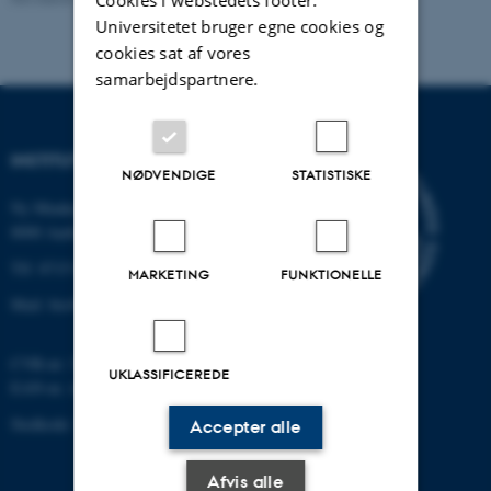
Universitetet bruger egne cookies og
cookies sat af vores
samarbejdspartnere.
INSTITUT FOR BIOLOGI
NØDVENDIGE
STATISTISKE
Ny Munkegade 114-116
8000 Aarhus C
Tlf: 8715 0000 (omstillingen)
MARKETING
FUNKTIONELLE
Mail: bio@au.dk
CVR-nr: 31119103
UKLASSIFICEREDE
EAN-nr. AAR: 5798000420045
Stedkode: 7221
Accepter alle
Afvis alle