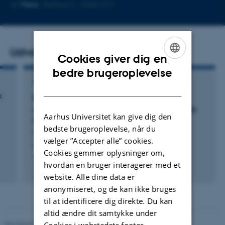
Kopier
Mere
Aarhus C, 1540-217
mailadresse
Udvalgte publikationer
Cookies giver dig en
ENGLISH
bedre brugeroplevelse
TIDSSKRIFTARTIKEL
DANISH
k
Rapid evolutionary adaptation to diet
composition in the black soldier fly (Hermetia
Aarhus Universitet kan give dig den
illucens)
bedste brugeroplevelse, når du
Gligorescu, A. +5.
vælger ”Accepter alle” cookies.
Insects
Cookies gemmer oplysninger om,
hvordan en bruger interagerer med et
Fagfællebedømt
website. Alle dine data er
Digital
version
anonymiseret, og de kan ikke bruges
vedhæftet
til at identificere dig direkte. Du kan
altid ændre dit samtykke under
Revideret 19.01.2026
-
Anne Kirstine Mehlsen
Cookies i webstedets footer.