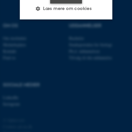
Læs mere om cookies
OM OS
UDDANNELSER
Nødvendige
Statistiske
Marketing
Om instituttet
Bachelor
Funktionelle
Uklassificerede
Medarbejdere
Studieportalen for biologi
Kontakt
Ph.d. uddannelsen
Find os
Tilvalg til din uddannelse
Nødvendige cookies hjælper
med at gøre hjemmesiden
brugbar ved at aktivere nogle
SOCIALE MEDIER
grundlæggende funktioner
som navigation mm.
LinkedIn
Hjemmesiden kan ikke
Instagram
fungerer uden disse cookies.
© Ophavsret
Cookies på au.dk