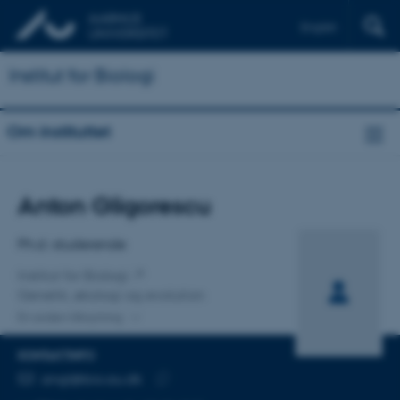
English
Institut for Biologi
Om instituttet
Titel
Anton Gligorescu
Primær tilknytning
Ph.d.-studerende
Institut for Biologi
Genetik, økologi og evolution
En anden tilknytning
KONTAKTINFO
MAILADRESSE
angl@bio.au.dk