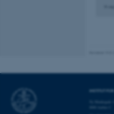
19. maj 2014
-
23. maj 2014
19. ma
Nødvendige cooki
grundlæggende fu
cookies.
Navn
Revideret 19.01
be_typo_user
fe_typo_user
INSTITUT FO
Ny Munkegade 1
8000 Aarhus C