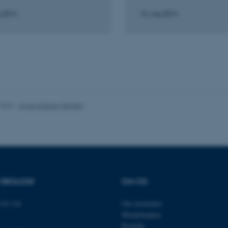
j 2014
15. maj 2014
es hjælper med at gøre hjemmesiden brugbar ved at aktiv
nktioner som navigation mm. Hjemmesiden kan ikke funge
Udbyder / Domæne
Udløb
Beskrivelse
.2026
-
Anne Kirstine Mehlsen
30
Denne cookie sættes af
TYPO3 Association
minutter
TYPO3, og bruges til at 
.au.dk
session, når en backend-
TYPO3 eller Frontend.
30
Dette cookienavn er fo
Typo3 Association
minutter
webindholdsstyringssyst
.au.dk
som en brugersessionside
muligt at gemme bruger
tilfælde er det muligvis
R BIOLOGI
OM OS
kan indstilles ved defau
dette kan forhindres af 
de fleste tilfælde er det in
14-116
Om instituttet
ødelagt i slutningen af 
indeholder en tilfældig id
Medarbejdere
specifikke brugerdata.
Kontakt