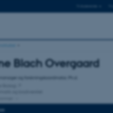
Til studerende
Til
stituttet
ne Blach Overgaard
tilknytning
anager og forskningskoordinator, Ph.d.
or Biologi
matik og biodiversitet
knytninger
DER