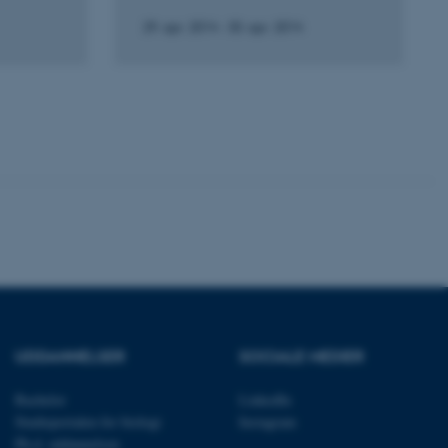
29. apr. 2014
-
30. apr. 2014
ere nogle
rer uden disse
 vores CMS-udbyder,
identificere en backend-
bruger er logget ind i
rbundet med Typo3-
emet. Det bruges generelt
ntifikator for at gøre det
præferencer, men i mange
 ikke nødvendigt, da det
UDDANNELSER
SOCIALE MEDIER
lt af platformen, skønt
webstedsadministratorer. I
dstillet til at blive
Bachelor
LinkedIn
en browsersession. Det
entifikator i stedet for
Studieportalen for biologi
Instagram
Ph.d. uddannelsen