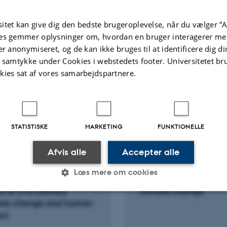
Sosef, M. +31.
BMC Biology
itet kan give dig den bedste brugeroplevelse, når du vælger ”A
es gemmer oplysninger om, hvordan en bruger interagerer med
er anonymiseret, og de kan ikke bruges til at identificere dig d
t samtykke under Cookies i webstedets footer. Universitetet br
kies sat af vores samarbejdspartnere.
Fagfællebedømt
Digital
version
vedhæftet
te aktiviteter
Flere
STATISTISKE
MARKETING
FUNKTIONELLE
Afvis alle
Accepter alle
RAG OG MUNDTLIGE BIDRAG
FOREDRAG OG MUNDTLIGE 
Læs mere om cookies
rability of African
Arctic vegetation un
 to 21st century
climate change
ate change and human
Statistiske
Marketing
Funktionelle
ct