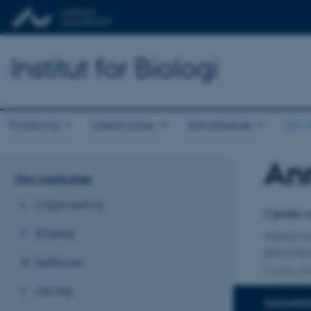
Institut for Biologi
Forskning
Uddannelse
Samarbejde
Om in
An
Titel
Om instituttet
Primær 
Organisering
Center-m
Strategi
Institut f
Økoinfor
Sektioner
2 andre til
Udvalg
FAGOMRÅ