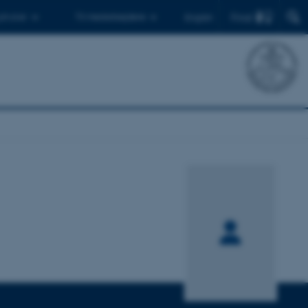
Find
 ph.d.er
Til medarbejdere
English