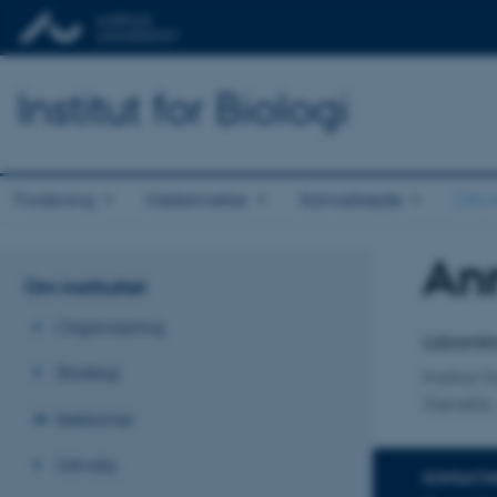
Institut for Biologi
Forskning
Uddannelse
Samarbejde
Om in
An
Titel
Om instituttet
Primær 
Organisering
Laborato
Strategi
Institut f
Genetik,
Sektioner
Udvalg
KONTAKTI