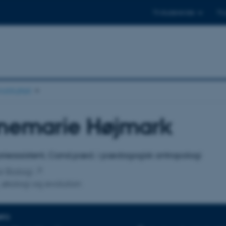
Til studerende
Til
stituttet
nemarie Højmark
tilknytning
rieassistent, Cand.pæd. i pædagogisk antropologi
or Biologi
 økologi og evolution
NFO