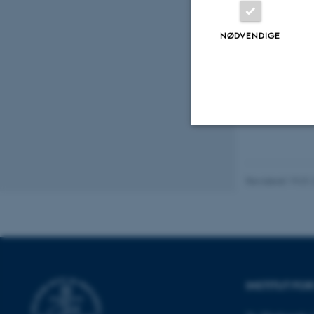
Danmarks Pædagogiske Universitetsskol
Universitet
NØDVENDIGE
Digital
version
vedhæftet
Nødvendige
Revideret 19.01
Nødvendige cooki
grundlæggende fu
cookies.
INSTITUT FO
Navn