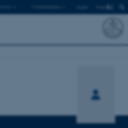
Find
 ph.d.er
Til medarbejdere
English