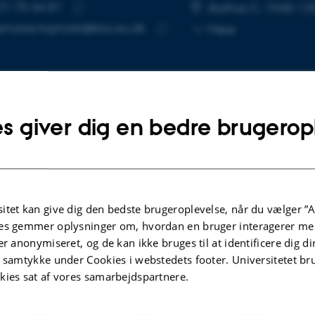
21 75 44 81
UMMER
SE
Aarhus C, 1540-12
Kopier
marie.hojmark@bio.au.dk
Mere
telefonnummer
Kopier
mailadresse
s giver dig en bedre brugerop
lgte publikationer
Flere
RAPPORT
itet kan give dig den bedste brugeroplevelse, når du vælger ”A
Klubpædagogik og
es gemmer oplysninger om, hvordan en bruger interagerer med
g
inklusionsprocesser: Klubberne i
er anonymiseret, og de kan ikke bruges til at identificere dig d
ig
Albertslund
t samtykke under Cookies i webstedets footer. Universitetet br
Langager, S. +2.
kies sat af vores samarbejdspartnere.
Danmarks Pædagogiske Universitetsforlag