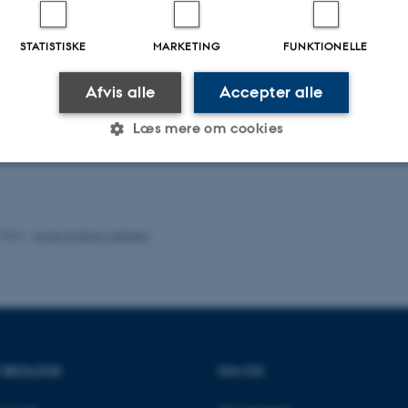
e, Aarhus
STATISTISKE
MARKETING
FUNKTIONELLE
Afvis alle
Accepter alle
Læs mere om cookies
Statistiske
Marketing
Funktionelle
.2026
-
Anne Kirstine Mehlsen
es hjælper med at gøre hjemmesiden brugbar ved at aktiv
nktioner som navigation mm. Hjemmesiden kan ikke funge
R BIOLOGI
OM OS
Udbyder / Domæne
Udløb
Beskrivelse