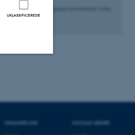
Højmark, A.
Danmarks Pædagogiske Universitetsskole, Aarhus
Universitet
UKLASSIFICEREDE
Uklassificerede
ere nogle
rer uden disse
UDDANNELSER
SOCIALE MEDIER