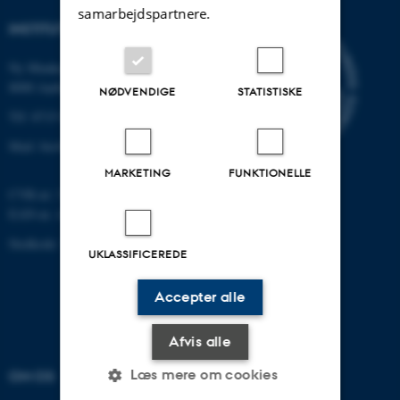
samarbejdspartnere.
INSTITUT FOR BIOLOGI
Ny Munkegade 114-116
8000 Aarhus C
NØDVENDIGE
STATISTISKE
Tlf: 8715 0000 (omstillingen)
Mail: bio@au.dk
MARKETING
FUNKTIONELLE
CVR-nr: 31119103
EAN-nr. AAR: 5798000420045
Stedkode: 7221
UKLASSIFICEREDE
Accepter alle
Afvis alle
Læs mere om cookies
OM OS
UDDANNELSER