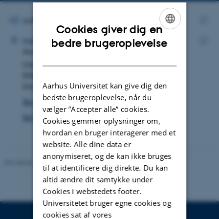
mailadresse
MAILADRESSE
au824118@bio.au.dk
Cookies giver dig en
ADRESSE
Kopie
ENGLISH
Haley Elisabeth Carlton
Institut for Biologi
bedre brugeroplevelse
maila
Akvatisk biologi
Kopie
DANISH
Ole Worms Allé 1
adres
8000 Aarhus C
Aarhus Universitet kan give dig den
Danmark
bedste brugeroplevelse, når du
Se på kort
vælger ”Accepter alle” cookies.
Se Pure-profil
Cookies gemmer oplysninger om,
hvordan en bruger interagerer med et
website. Alle dine data er
anonymiseret, og de kan ikke bruges
Revideret 19.01.2026
-
Anne Kirstine Mehlsen
til at identificere dig direkte. Du kan
altid ændre dit samtykke under
Cookies i webstedets footer.
Universitetet bruger egne cookies og
cookies sat af vores