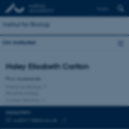
English
Institut for Biologi
Om instituttet
Titel
Haley Elisabeth Carlton
Primær tilknytning
Ph.d.-studerende
Institut for Biologi
Akvatisk biologi
En anden tilknytning
KONTAKTINFO
MAILADRESSE
au824118@bio.au.dk
Kopier