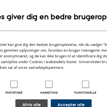
60 20 26 82
UMMER
SE
Kopier
itte.tagesen@bio.au.dk
s giver dig en bedre brugerop
telefonnummer
Kopier
mailadresse
itte Kretzschmar Tagesen
tut for Biologi
SE
tisk biologi
Kopier
itet kan give dig den bedste brugeroplevelse, når du vælger ”A
Worms Allé 1
adresse
es gemmer oplysninger om, hvordan en bruger interagerer med
ing 1135, lokale 225
er anonymiseret, og de kan ikke bruges til at identificere dig d
 Aarhus C
t samtykke under Cookies i webstedets footer. Universitetet br
mark
kies sat af vores samarbejdspartnere.
å kort
re-profil
STATISTISKE
MARKETING
FUNKTIONELLE
Afvis alle
Accepter alle