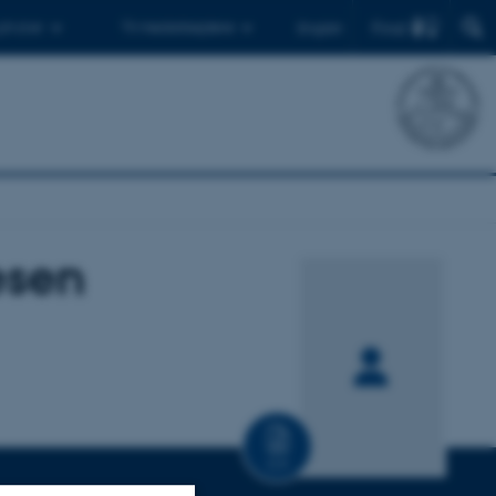
Find
 ph.d.er
Til medarbejdere
English
esen
CV