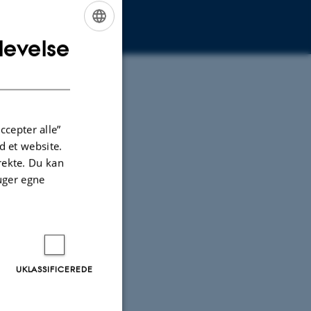
levelse
ENGLISH
DANISH
ccepter alle”
 et website.
irekte. Du kan
uger egne
UKLASSIFICEREDE