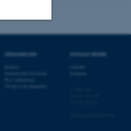
Uklassificerede
UDDANNELSER
SOCIALE MEDIER
ere nogle
rer uden disse
Bachelor
LinkedIn
Studieportalen for biologi
Instagram
Ph.d. uddannelsen
Tilvalg til din uddannelse
© Ophavsret
Cookies på au.dk
Privatlivspolitik
 vores CMS-udbyder,
identificere en backend-
bruger er logget ind i
Tilgængelighedserklæring
rbundet med Typo3-
162252 / i31
emet. Det bruges generelt