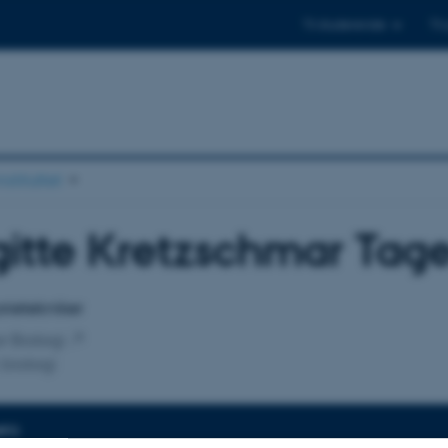
Til studerende
Til
stituttet
gitte Kretzschmar Tag
tilknytning
rietekniker
or Biologi
 biologi
NFO