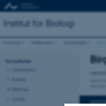
Institut for Biologi
Forskning
Uddannelse
Samarbejde
Om in
Bir
Titel
Om instituttet
Primær 
Organisering
Laborato
Strategi
Institut f
Akvatisk
Sektioner
Udvalg
KONTAKTI