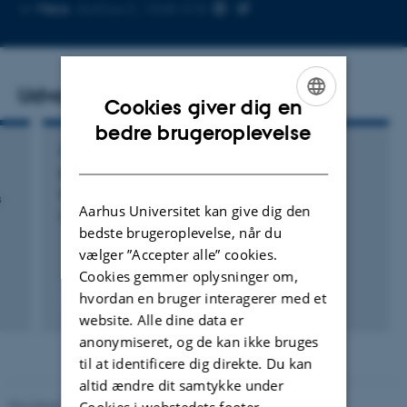
Kopier
Mere
Aarhus C, 1540-318
mailadresse
Udvalgte publikationer
Cookies giver dig en
ENGLISH
bedre brugeroplevelse
DIGITAL PUBLIKATION
DANISH
Reorganisation following disturbance: multi
trait-based methods in R
s
Aarhus Universitet kan give dig den
Richardson, L. +6.
bedste brugeroplevelse, når du
vælger ”Accepter alle” cookies.
Cookies gemmer oplysninger om,
hvordan en bruger interagerer med et
Fagfællebedømt
website. Alle dine data er
anonymiseret, og de kan ikke bruges
til at identificere dig direkte. Du kan
altid ændre dit samtykke under
Revideret 19.01.2026
-
Anne Kirstine Mehlsen