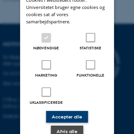
Cookies i webstedets footer.
Universitetet bruger egne cookies og
cookies sat af vores
samarbejdspartnere.
INSTITUT FOR BIOLOGI
NØDVENDIGE
STATISTISKE
Ny Munkegade 114-116
8000 Aarhus C
Tlf: 8715 0000 (omstillingen)
MARKETING
FUNKTIONELLE
Mail: bio@au.dk
CVR-nr: 31119103
UKLASSIFICEREDE
EAN-nr. AAR: 5798000420045
Stedkode: 7221
Accepter alle
Afvis alle