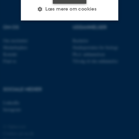
Læs mere om cookies
OM OS
UDDANNELSER
Nødvendige
Statistiske
Marketing
Om instituttet
Bachelor
Funktionelle
Uklassificerede
Medarbejdere
Studieportalen for biologi
Kontakt
Ph.d. uddannelsen
Find os
Tilvalg til din uddannelse
Nødvendige cookies hjælper
med at gøre hjemmesiden
brugbar ved at aktivere nogle
SOCIALE MEDIER
grundlæggende funktioner
som navigation mm.
LinkedIn
Hjemmesiden kan ikke
Instagram
fungerer uden disse cookies.
© Ophavsret
Cookies på au.dk