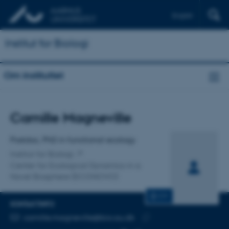
English
Institut for Biologi
Om instituttet
Titel
Camille Magneville
Primær tilknytning
Postdoc, PhD in functional ecology
Institut for Biologi
Center for Ecological Dynamics in a
Novel Biosphere (ECONOVO)
CV
KONTAKTINFO
MAILADRESSE
camille.magneville@bio.au.dk