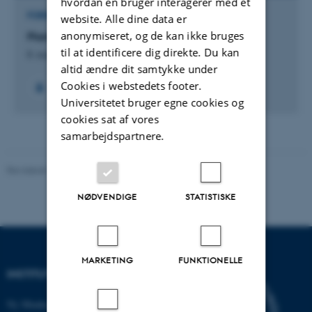
hvordan en bruger interagerer med et
FORSKNINGSPROJEKT
website. Alle dine data er
anonymiseret, og de kan ikke bruges
Planters Evolution og Biodiversitet
til at identificere dig direkte. Du kan
8. august 2026
altid ændre dit samtykke under
Cookies i webstedets footer.
Universitetet bruger egne cookies og
cookies sat af vores
samarbejdspartnere.
Revideret 19.01.2026
-
Anne Kirstine Mehlsen
NØDVENDIGE
STATISTISKE
MARKETING
FUNKTIONELLE
INSTITUT FOR BIOLOGI
Ny Munkegade 114-116