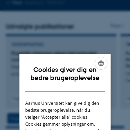
Kopier
Mere
Aarhus C, 1540-231
telefonnummer
Udvalgte publikationer
Flere
TIDSSKRIFTARTIKEL
TI
Properdin oligomers adopt rigid extended
F
conformations supporting function
P
P
Pedersen, D. +6.
Cookies giver dig en
La
eLife
ENGLISH
bedre brugeroplevelse
Fr
DANISH
Fagfællebedømt
F
Aarhus Universitet kan give dig den
Digital
bedste brugeroplevelse, når du
version
vedhæftet
vælger ”Accepter alle” cookies.
Projekt
Aktiviteter
Cookies gemmer oplysninger om,