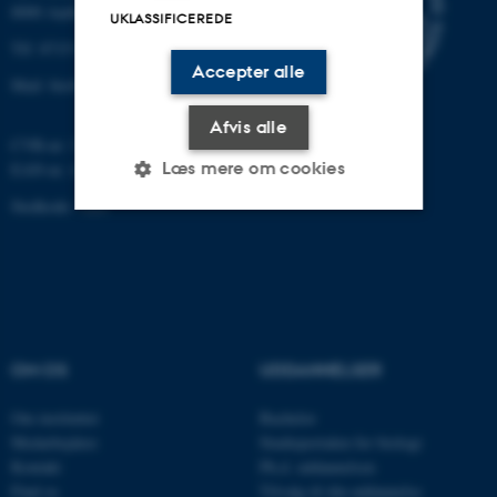
8000 Aarhus C
UKLASSIFICEREDE
Tlf: 8715 0000 (omstillingen)
Accepter alle
Mail: bio@au.dk
Afvis alle
CVR-nr: 31119103
Læs mere om cookies
EAN-nr. AAR: 5798000420045
Stedkode: 7221
Nødvendige
Statistiske
Marketing
Funktionelle
Uklassificerede
OM OS
UDDANNELSER
Nødvendige cookies hjælper
med at gøre hjemmesiden
Om instituttet
Bachelor
brugbar ved at aktivere nogle
Medarbejdere
Studieportalen for biologi
grundlæggende funktioner
Kontakt
Ph.d. uddannelsen
Find os
Tilvalg til din uddannelse
som navigation mm.