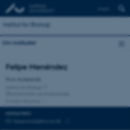
English
Institut for Biologi
Om instituttet
Titel
Felipe Menéndez
Primær tilknytning
Ph.d.-studerende
Institut for Biologi
Økoinformatik og biodiversitet
En anden tilknytning
KONTAKTINFO
MAILADRESSE
felipe.mndz@bio.au.dk
Kopier