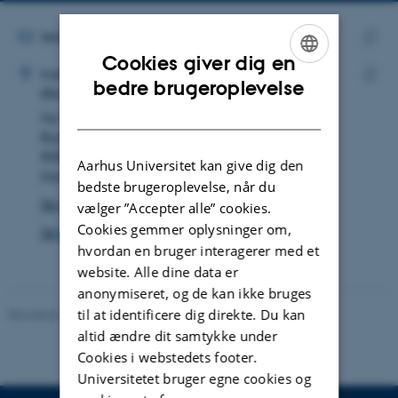
mailadresse
MAILADRESSE
felipe.mndz@bio.au.dk
ADRESSE
Cookies giver dig en
Kopie
Felipe Menéndez
Institut for Biologi
maila
ENGLISH
bedre brugeroplevelse
Økoinformatik og biodiversitet
Kopie
DANISH
Ny Munkegade 114
adres
Bygning 1540, lokale 315
8000 Aarhus C
Aarhus Universitet kan give dig den
Danmark
bedste brugeroplevelse, når du
Se på kort
vælger ”Accepter alle” cookies.
Cookies gemmer oplysninger om,
Se Pure-profil
hvordan en bruger interagerer med et
website. Alle dine data er
anonymiseret, og de kan ikke bruges
til at identificere dig direkte. Du kan
Revideret 19.01.2026
-
Anne Kirstine Mehlsen
altid ændre dit samtykke under
Cookies i webstedets footer.
Universitetet bruger egne cookies og