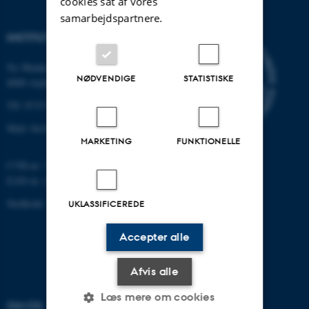
cookies sat af vores
samarbejdspartnere.
INSTITUT FOR BIOLOGI
Ny Munkegade 114-116
NØDVENDIGE
STATISTISKE
8000 Aarhus C
Tlf: 8715 0000 (omstillingen)
Mail: bio@au.dk
MARKETING
FUNKTIONELLE
CVR-nr: 31119103
EAN-nr. AAR: 5798000420045
Stedkode: 7221
UKLASSIFICEREDE
Accepter alle
Afvis alle
Læs mere om cookies
OM OS
UDDANNELSER