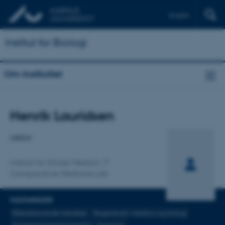
English
Institut for Biologi
Om instituttet
Titel
Henrik Lauridsen
Primær tilknytning
Lektor
Institut for Klinisk Medicin
Comparative Medicine Lab
FAGOMRÅDER
Billeddannende teknikker
Regenerativ medicin og biologi