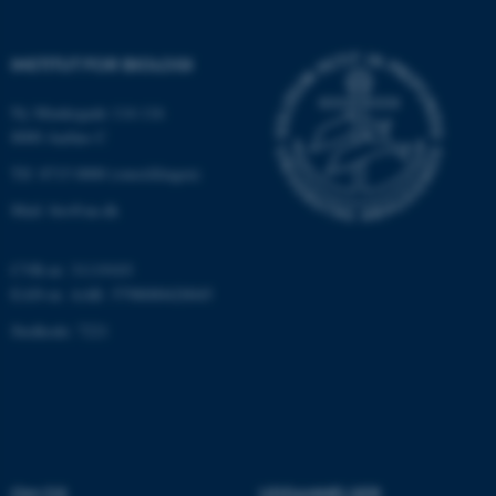
.au.dk
INSTITUT FOR BIOLOGI
fe_typo_user
Typo3 Association
Ny Munkegade 114-116
.au.dk
8000 Aarhus C
Tlf: 8715 0000 (omstillingen)
Mail: bio@au.dk
CVR-nr: 31119103
EAN-nr. AAR: 5798000420045
Stedkode: 7221
ASP.NET_SessionId
Microsoft Corporation
.au.dk
OM OS
UDDANNELSER