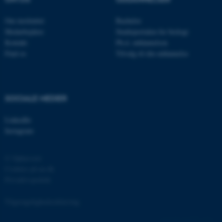
JSESSIONID
Oracle Corporation
Om instituttet
Bachelor
.au.dk
Medarbejdere
Studieportalen for biologi
Kontakt
Ph.d. uddannelsen
Find os
Tilvalg til din uddannelse
ARRAffinity
Microsoft Corporation
.mitstudie.au.dk
SOCIALE MEDIER
LinkedIn
esctx
Microsoft Corporation
Instagram
.login.microsoftonline.com
fpc
Microsoft Corporation
© Ophavsret
login.microsoftonline.com
Cookies på au.dk
Privatlivspolitik
__cf_bm
Cloudflare Inc.
.pure.au.dk
Tilgængelighedserklæring
162252 / i31