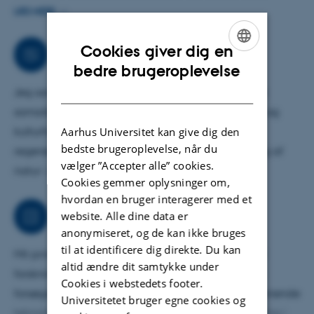
anatomi, fysiologi og sygdomme. Der ud over underviser
LÆS MERE
jeg i zoologisk imaging – anvendelsen af moderne
Cookies giver dig en
medicinske imaging-teknikker på ikke-traditionelle
Samarbejder
ENGLISH
bedre brugeroplevelse
forsøgsdyr ved kandidatuddannelsen på Biologi. Jeg
DANISH
underviser desuden ph.d.-studerende i staten af deres
Jeg samarbejder med nationale og internationale
uddannelse i ansvarlig forskningspraksis (Responsible
samarbejdspartnere ved universiteter samt natur- og
Conduct of Research).
Aarhus Universitet kan give dig den
kulturhistoriske institutioner både inden for mit
bedste brugeroplevelse, når du
regenerative kerneområde samt inden for imaging af
vælger ”Accepter alle” cookies.
natur- og kulturhistoriske genstande.
Cookies gemmer oplysninger om,
hvordan en bruger interagerer med et
Arbejdsområder
website. Alle dine data er
anonymiseret, og de kan ikke bruges
til at identificere dig direkte. Du kan
Mit primære ansvarsområde er dyreeksperimentel
altid ændre dit samtykke under
forskning. Herunder kirurgiske interventioner i små
Cookies i webstedets footer.
forsøgsdyr og fysiologiske målinger med billeddannende
Universitetet bruger egne cookies og
teknologier. Jeg bidrager desuden til klinisk forskning i