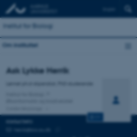
English
Institut for Biologi
Om instituttet
Titel
Ask Lykke Herrik
Primær tilknytning
Lønnet ph.d-stipendiat, PhD-studerende
Institut for Biologi
Økoinformatik og biodiversitet
2 andre tilknytninger
CV
KONTAKTINFO
MAILADRESSE
herrik@bio.au.dk