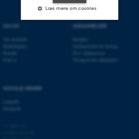
Læs mere om cookies
OM OS
UDDANNELSER
Nødvendige
Statistiske
Marketing
Om instituttet
Bachelor
Funktionelle
Uklassificerede
Medarbejdere
Studieportalen for biologi
Kontakt
Ph.d. uddannelsen
Find os
Tilvalg til din uddannelse
Nødvendige cookies hjælper
med at gøre hjemmesiden
brugbar ved at aktivere nogle
SOCIALE MEDIER
grundlæggende funktioner
som navigation mm.
LinkedIn
Hjemmesiden kan ikke
Instagram
fungerer uden disse cookies.
© Ophavsret
Cookies på au.dk