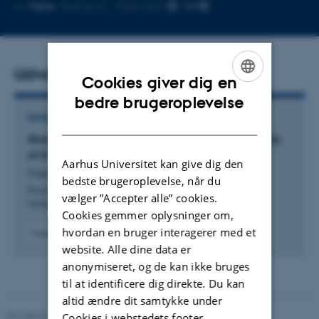
Kopier
Mere
Aarhus C, 1540-230
mailadresse
Udvalgte publikationer
Cookies giver dig en
ENGLISH
bedre brugeroplevelse
KOMMENTAR ELLER DEBAT
DANISH
Short-term study fails to capture negative impacts
of livestock intensification on wildlife
Aarhus Universitet kan give dig den
Ogutu, J. +32.
bedste brugeroplevelse, når du
Proceedings of the National Academy of Sciences of the
vælger ”Accepter alle” cookies.
United States of America
Cookies gemmer oplysninger om,
hvordan en bruger interagerer med et
Fagfællebedømt
Digital
website. Alle dine data er
version
anonymiseret, og de kan ikke bruges
vedhæftet
til at identificere dig direkte. Du kan
altid ændre dit samtykke under
Revideret 19.01.2026
-
Anne Kirstine Mehlsen
Cookies i webstedets footer.