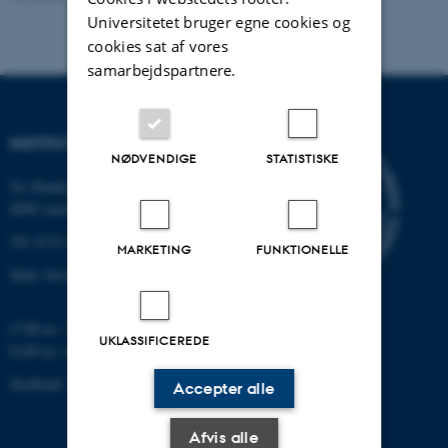
Universitetet bruger egne cookies og
cookies sat af vores
samarbejdspartnere.
INSTITUT FOR BIOLOGI
NØDVENDIGE
STATISTISKE
Ny Munkegade 114-116
8000 Aarhus C
Tlf: 8715 0000 (omstillingen)
MARKETING
FUNKTIONELLE
Mail: bio@au.dk
CVR-nr: 31119103
UKLASSIFICEREDE
EAN-nr. AAR: 5798000420045
Stedkode: 7221
Accepter alle
Afvis alle