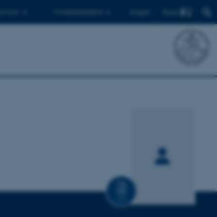
Find
 ph.d.er
Til medarbejdere
English
CV