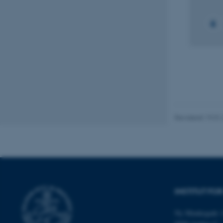
Nødvendige cooki
grundlæggende fu
cookies.
Navn
be_typo_user
Revideret 19.01
fe_typo_user
INSTITUT FO
Ny Munkegade 1