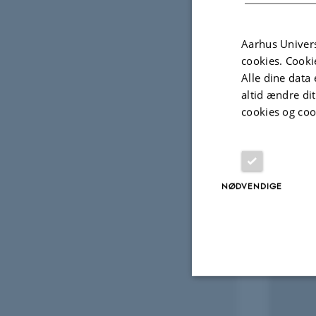
Fagfællebedømt
Aarhus Univers
Digital
cookies. Cooki
version
vedhæftet
Alle dine data 
altid ændre di
Projek
cookies og coo
FORS
Ginn
NØDVENDIGE
first
nort
1. maj
Nødvendige