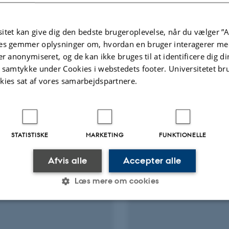
Fagfællebedømt
itet kan give dig den bedste brugeroplevelse, når du vælger ”A
Digital
es gemmer oplysninger om, hvordan en bruger interagerer med
version
vedhæftet
er anonymiseret, og de kan ikke bruges til at identificere dig d
Flere
t samtykke under Cookies i webstedets footer. Universitetet br
ter
Aktiviteter
kies sat af vores samarbejdspartnere.
KNINGSPROJEKT
FORSKNINGSPROJEKT
erup and the end of the
LaPaDiS: Laboratory f
STATISTISKE
MARKETING
FUNKTIONELLE
 farming culture in
Disaster Science - p
hern Europe
1. jan. 2017
-
31. dec. 2020
Afvis alle
Accepter alle
 2023
-
1. maj 2028
Læs mere om cookies
Statistiske
Marketing
Funktionelle