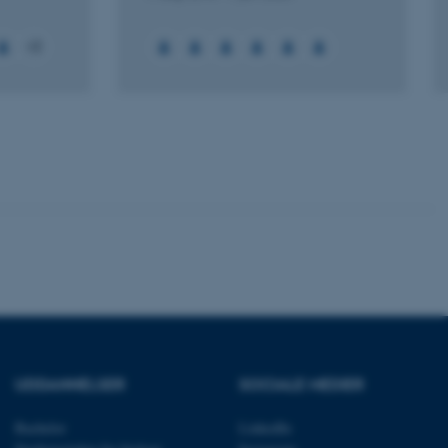
+2
ere nogle
rer uden disse
 vores CMS-udbyder,
identificere en backend-
bruger er logget ind i
rbundet med Typo3-
emet. Det bruges generelt
ntifikator for at gøre det
præferencer, men i mange
 ikke nødvendigt, da det
lt af platformen, skønt
UDDANNELSER
SOCIALE MEDIER
webstedsadministratorer. I
dstillet til at blive
en browsersession. Det
Bachelor
LinkedIn
entifikator i stedet for