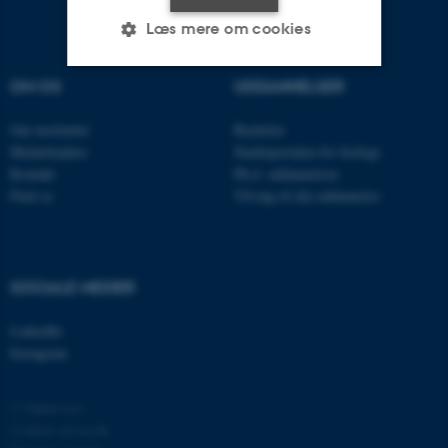
Læs mere om cookies
OM OS
UDDANNELSER
Nødvendige
Statistiske
Marketing
Om instituttet
Bachelor
Funktionelle
Uklassificerede
Medarbejdere
Studieportalen for biologi
Kontakt
Ph.d. uddannelsen
Find os
Tilvalg til din uddannelse
Nødvendige cookies hjælper
med at gøre hjemmesiden
brugbar ved at aktivere nogle
SOCIALE MEDIER
grundlæggende funktioner
som navigation mm.
LinkedIn
Hjemmesiden kan ikke
Instagram
fungerer uden disse cookies.
© Ophavsret
Cookies på au.dk