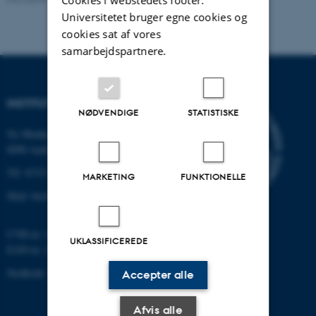
Universitetet bruger egne cookies og
cookies sat af vores
samarbejdspartnere.
INSTITUT FOR BIOLOGI
NØDVENDIGE
STATISTISKE
Ny Munkegade 114-116
8000 Aarhus C
Tlf: 8715 0000 (omstillingen)
MARKETING
FUNKTIONELLE
Mail: bio@au.dk
CVR-nr: 31119103
UKLASSIFICEREDE
EAN-nr. AAR: 5798000420045
Stedkode: 7221
Accepter alle
Afvis alle