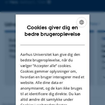
Kopier
Mere
Aarhus C, 1540
mailadresse
Udvalgte publikationer
Flere
Cookies giver dig en
ENGLISH
bedre brugeroplevelse
TI
DANISH
Ecological Dynamics in a Novel Biosphere:
Large Herbivores as Drivers of Vegetation
L
Structure and Plant Diversity
h
Aarhus Universitet kan give dig den
r
Trepel, J.
bedste brugeroplevelse, når du
Tr
vælger ”Accepter alle” cookies.
Jo
Cookies gemmer oplysninger om,
hvordan en bruger interagerer med et
F
website. Alle dine data er
anonymiseret, og de kan ikke bruges
til at identificere dig direkte. Du kan
altid ændre dit samtykke under
Revideret 19.01.2026
-
Anne Kirstine Mehlsen
Cookies i webstedets footer.