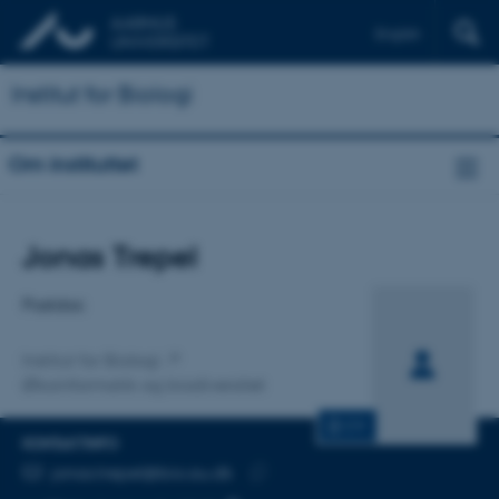
English
Institut for Biologi
Om instituttet
Titel
Jonas Trepel
Primær tilknytning
Postdoc
Institut for Biologi
Økoinformatik og biodiversitet
CV
KONTAKTINFO
MAILADRESSE
jonas.trepel@bio.au.dk