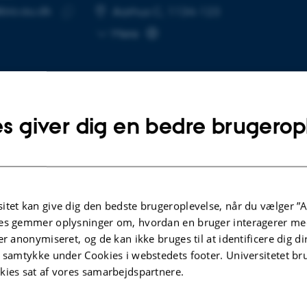
bio.au.dk
SE
Aarhus C, 1134-123
Kopier
Mere
mailadresse
s giver dig en bedre brugerop
lgte publikationer
REVIEW
itet kan give dig den bedste brugeroplevelse, når du vælger ”A
ygen
Specific dynamic action: the energy
es gemmer oplysninger om, hvordan en bruger interagerer med
 core
cost of digestion or growth?
er anonymiseret, og de kan ikke bruges til at identificere dig d
sting
Goodrich, H. +5.
t samtykke under Cookies i webstedets footer. Universitetet br
Journal of Experimental Biology
kies sat af vores samarbejdspartnere.