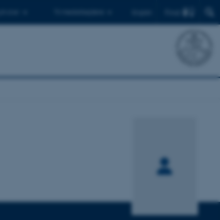
Find
 ph.d.er
Til medarbejdere
English