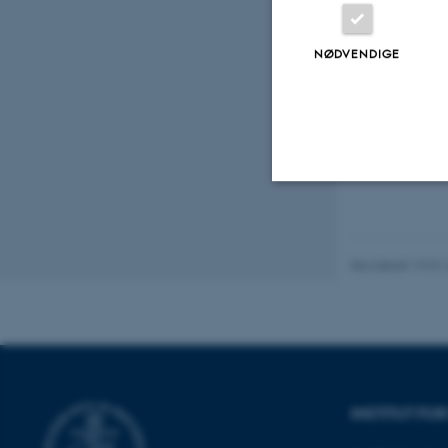
NØDVENDIGE
Fagfællebedømt
Digital
version
vedhæftet
Nødvendige
Revideret 19.01
Nødvendige cooki
grundlæggende fu
cookies.
INSTITUT FO
Navn