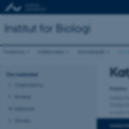
Institut for Biologi
Forskning
Uddannelse
Samarbejde
Om in
Kat
Titel
Om instituttet
Primær 
Organisering
Postdoc
Strategi
Institut f
Zoofysio
Sektioner
En anden ti
Udvalg
KONTAKTI