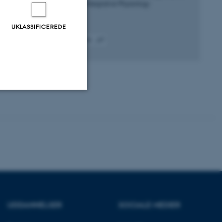
: Molecular and Integrative Physiology
UKLASSIFICEREDE
Fagfællebedømt
Digital
version
vedhæftet
Uklassificerede
ere nogle
rer uden disse
UDDANNELSER
SOCIALE MEDIER