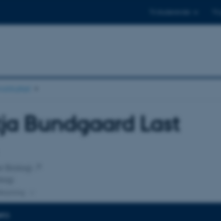
Til studerende
Til
stituttet
ja Bundgaard Last
tilknytning
or Biologi
logi
lknytning
NFO