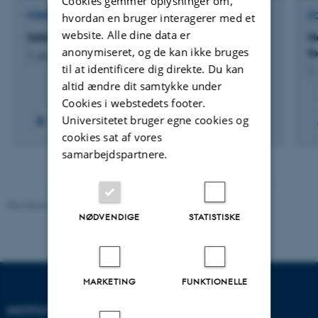
Cookies gemmer oplysninger om,
FORSKNINGSPROJEKT
F
hvordan en bruger interagerer med et
website. Alle dine data er
Safe milk with lupin feeding (LupMilk)
N
anonymiseret, og de kan ikke bruges
f
1. jan. 2026
-
31. dec. 2027
til at identificere dig direkte. Du kan
1.
altid ændre dit samtykke under
Cookies i webstedets footer.
Universitetet bruger egne cookies og
cookies sat af vores
samarbejdspartnere.
Revideret 19.01.2026
-
Anne Kirstine Mehlsen
NØDVENDIGE
STATISTISKE
MARKETING
FUNKTIONELLE
INSTITUT FOR BIOLOGI