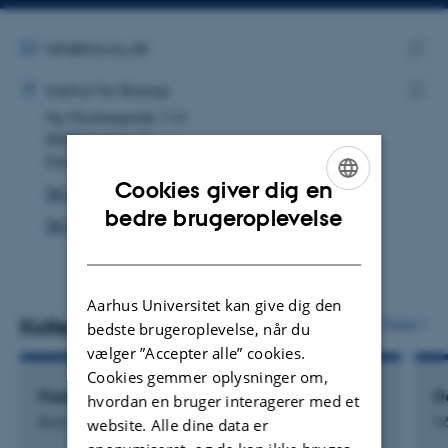
Kopier
Kopier
telefonnummer
mailadresse
MAILADRESSE
ldh@bio.au.dk
ADRESSE
Kopie
Luna Damborg Hove
Institut for Biologi
maila
Ny Munkegade 114
Kopie
8000 Aarhus C
adres
Danmark
Cookies giver dig en
Se på kort
ENGLISH
bedre brugeroplevelse
Se Pure-profil
DANISH
Aarhus Universitet kan give dig den
Kollegaer
Flere
bedste brugeroplevelse, når du
vælger ”Accepter alle” cookies.
Cookies gemmer oplysninger om,
Frederik Stensgaard Andersen
D
hvordan en bruger interagerer med et
Bioformidler
H
website. Alle dine data er