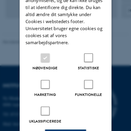
anonymiseret, og de kan ikke bruges
til at identificere dig direkte. Du kan
M
altid ændre dit samtykke under
Cookies i webstedets footer.
Universitetet bruger egne cookies og
cookies sat af vores
Revideret 19.01.2026
-
Anne Kirstine Mehlsen
samarbejdspartnere.
NØDVENDIGE
STATISTISKE
INSTITUT FOR BIOLOGI
MARKETING
FUNKTIONELLE
Ny Munkegade 114-116
8000 Aarhus C
Tlf: 8715 0000 (omstillingen)
UKLASSIFICEREDE
Mail: bio@au.dk