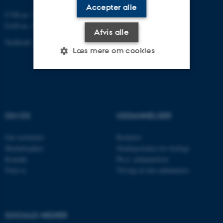
Accepter alle
CVR-nr: 31119103
EAN-nr. AAR: 5798000420045
Afvis alle
Stedkode: 7221
Læs mere om cookies
Nødvendige
Statistiske
Marketing
Funktionelle
Uklassificerede
OM OS
UDDANNELSER
Om instituttet
Bachelor
Medarbejdere
Studieportalen for biologi
Nødvendige cookies hjælper
Kontakt
Ph.d. uddannelsen
med at gøre hjemmesiden
Find os
Tilvalg til din uddannelse
brugbar ved at aktivere nogle
grundlæggende funktioner
som navigation mm.
Hjemmesiden kan ikke
SOCIALE MEDIER
fungerer uden disse cookies.